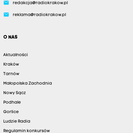
email
redakcja@radiokrakow.pl
email
reklama@radiokrakow.pl
O NAS
Aktualności
Kraków
Tarnów
Małopolska Zachodnia
Nowy Sącz
Podhale
Gorlice
Ludzie Radia
Regulamin konkursów