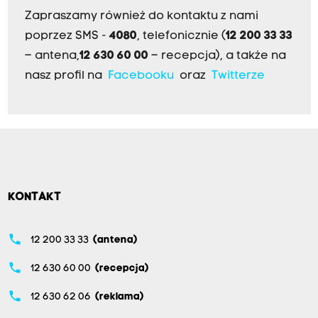
Zapraszamy również do kontaktu z nami
poprzez SMS -
4080
, telefonicznie (
12 200 33 33
– antena,
12 630 60 00
– recepcja), a także na
nasz profil na
Facebooku
oraz
Twitterze
KONTAKT
phone
12 200 33 33
(antena)
phone
12 630 60 00
(recepcja)
phone
12 630 62 06
(reklama)