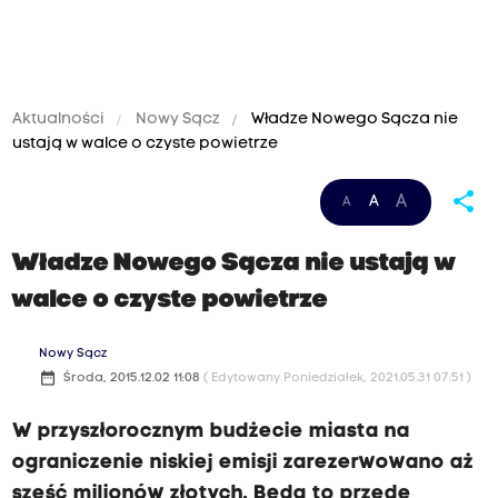
Aktualności
Nowy Sącz
Władze Nowego Sącza nie
ustają w walce o czyste powietrze
share
A
A
A
Władze Nowego Sącza nie ustają w
walce o czyste powietrze
Nowy Sącz
date_range
Środa, 2015.12.02 11:08
( Edytowany Poniedziałek, 2021.05.31 07:51 )
W przyszłorocznym budżecie miasta na
ograniczenie niskiej emisji zarezerwowano aż
sześć milionów złotych. Będą to przede