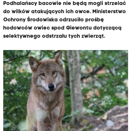
Podhalańscy bacowie nie będą mogli strzelać
do wilków atakujących ich owce. Ministerstwo
Ochrony Środowiska odrzuciło prośbę
hodowców owiec spod Giewontu dotyczącą
selektywnego odstrzału tych zwierząt.