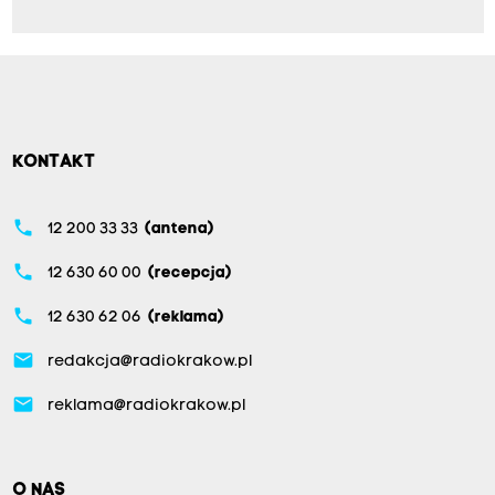
KONTAKT
phone
12 200 33 33
(antena)
phone
12 630 60 00
(recepcja)
phone
12 630 62 06
(reklama)
email
redakcja@radiokrakow.pl
email
reklama@radiokrakow.pl
O NAS