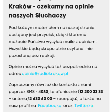
Kraków - czekamy na opinie
naszych Słuchaczy
Pod każdym materiałem na naszej stronie
dostępny jest przycisk, dzięki któremu
możecie Państwo wysyłać maile z opiniami.
Wszystkie będą skrupulatnie czytane i nie
pozostaną bez reakcji.
Opinie można wysyłać też bezpośrednio na
adres
opinie@radiokrakow.pl
Zapraszamy również do kontaktu z nami
poprzez SMS -
4080
, telefonicznie (
12 200 33 33
– antena,
12 630 60 00
– recepcja), a także na
nasz profil na
Facebooku
oraz
Twitterze