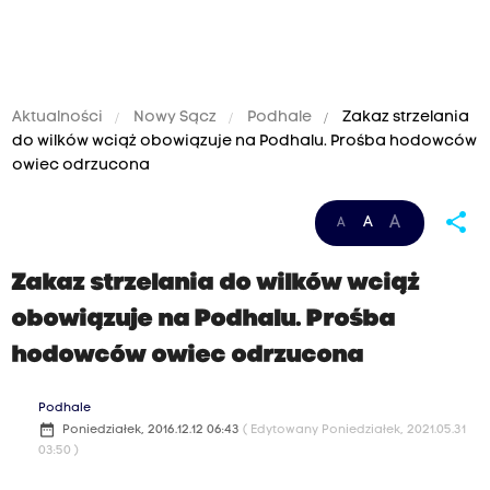
Aktualności
Nowy Sącz
Podhale
Zakaz strzelania
do wilków wciąż obowiązuje na Podhalu. Prośba hodowców
owiec odrzucona
share
A
A
A
Zakaz strzelania do wilków wciąż
obowiązuje na Podhalu. Prośba
hodowców owiec odrzucona
Podhale
date_range
Poniedziałek, 2016.12.12 06:43
( Edytowany Poniedziałek, 2021.05.31
03:50 )