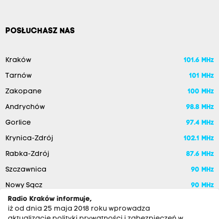
POSŁUCHASZ NAS
Kraków
101.6 MHz
Tarnów
101 MHz
Zakopane
100 MHz
Andrychów
98.8 MHz
Gorlice
97.4 MHz
Krynica-Zdrój
102.1 MHz
Rabka-Zdrój
87.6 MHz
Szczawnica
90 MHz
Nowy Sącz
90 MHz
Radio Kraków informuje,
iż od dnia 25 maja 2018 roku wprowadza
aktualizację polityki prywatności i zabezpieczeń w