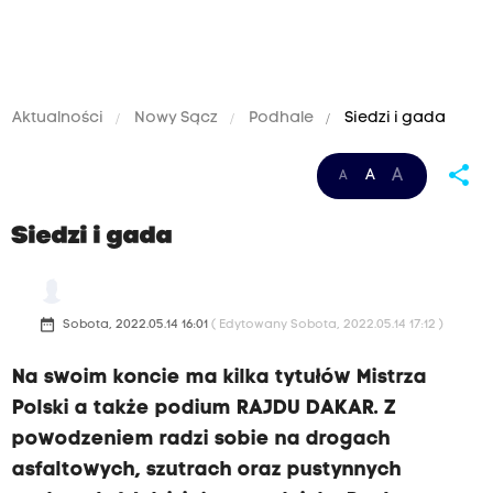
Aktualności
Nowy Sącz
Podhale
Siedzi i gada
share
A
A
A
Siedzi i gada
date_range
Sobota, 2022.05.14 16:01
( Edytowany Sobota, 2022.05.14 17:12 )
Na swoim koncie ma kilka tytułów Mistrza
Polski a także podium RAJDU DAKAR. Z
powodzeniem radzi sobie na drogach
asfaltowych, szutrach oraz pustynnych