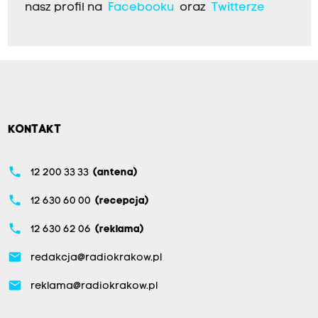
nasz profil na
Facebooku
oraz
Twitterze
KONTAKT
phone
12 200 33 33
(antena)
phone
12 630 60 00
(recepcja)
phone
12 630 62 06
(reklama)
email
redakcja@radiokrakow.pl
email
reklama@radiokrakow.pl