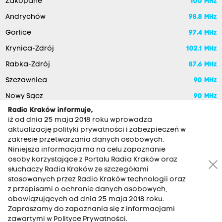
Zakopane
100 MHz
Andrychów
98.8 MHz
Gorlice
97.4 MHz
Krynica-Zdrój
102.1 MHz
Rabka-Zdrój
87.6 MHz
Szczawnica
90 MHz
Nowy Sącz
90 MHz
Radio Kraków informuje,
iż od dnia 25 maja 2018 roku wprowadza
aktualizację polityki prywatności i zabezpieczeń w
zakresie przetwarzania danych osobowych.
Niniejsza informacja ma na celu zapoznanie
osoby korzystające z Portalu Radia Kraków oraz
słuchaczy Radia Kraków ze szczegółami
stosowanych przez Radio Kraków technologii oraz
RADIO KRAKÓW SA. Aleja Juliusza Słowackiego 22, 30-007
z przepisami o ochronie danych osobowych,
Kraków
obowiązujących od dnia 25 maja 2018 roku.
Zapraszamy do zapoznania się z informacjami
Antena: 12 200 33 33
zawartymi w Polityce Prywatności.