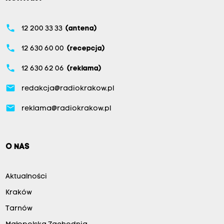
phone
12 200 33 33
(antena)
phone
12 630 60 00
(recepcja)
phone
12 630 62 06
(reklama)
email
redakcja@radiokrakow.pl
email
reklama@radiokrakow.pl
O NAS
Aktualności
Kraków
Tarnów