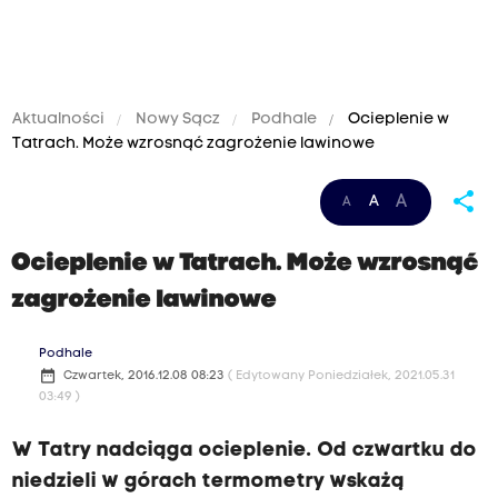
Aktualności
Nowy Sącz
Podhale
Ocieplenie w
Tatrach. Może wzrosnąć zagrożenie lawinowe
share
A
A
A
Ocieplenie w Tatrach. Może wzrosnąć
zagrożenie lawinowe
Podhale
date_range
Czwartek, 2016.12.08 08:23
( Edytowany Poniedziałek, 2021.05.31
03:49 )
W Tatry nadciąga ocieplenie. Od czwartku do
niedzieli w górach termometry wskażą