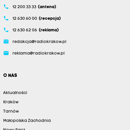
phone
12 200 33 33
(antena)
phone
12 630 60 00
(recepcja)
phone
12 630 62 06
(reklama)
email
redakcja@radiokrakow.pl
email
reklama@radiokrakow.pl
O NAS
Aktualności
Kraków
Tarnów
Małopolska Zachodnia