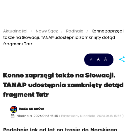
Aktualności
Nowy Sącz
Podhale
Konne zaprzęgi
także na Słowacji. TANAP udostępnia zamknięty dotąd
fragment Tatr
share
A
A
A
Konne zaprzęgi także na Słowacji.
TANAP udostępnia zamknięty dotąd
fragment Tatr
Radio
KRAKÓW
date_range
Niedziela, 2026.01.18 15:45
( Edytowany Niedziela, 2026.01.18 15:55 )
Podobnie jak od lat na trasie do Morskiego