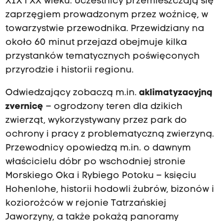
XIX i XX wieku. Uczestnicy przemieszczają się
zaprzęgiem prowadzonym przez woźnicę, w
towarzystwie przewodnika. Przewidziany na
około 60 minut przejazd obejmuje kilka
przystanków tematycznych poświęconych
przyrodzie i historii regionu.
Odwiedzający zobaczą m.in.
aklimatyzacyjną
zvernicę
– ogrodzony teren dla dzikich
zwierząt, wykorzystywany przez park do
ochrony i pracy z problematyczną zwierzyną.
Przewodnicy opowiedzą m.in. o dawnym
właścicielu dóbr po wschodniej stronie
Morskiego Oka i Rybiego Potoku – księciu
Hohenlohe, historii hodowli żubrów, bizonów i
koziorożców w rejonie Tatrzańskiej
Jaworzyny, a także pokażą panoramy