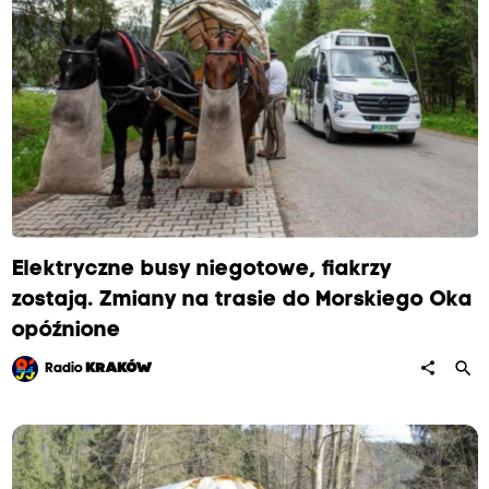
Elektryczne busy niegotowe, fiakrzy
zostają. Zmiany na trasie do Morskiego Oka
opóźnione
search
share
Radio
KRAKÓW