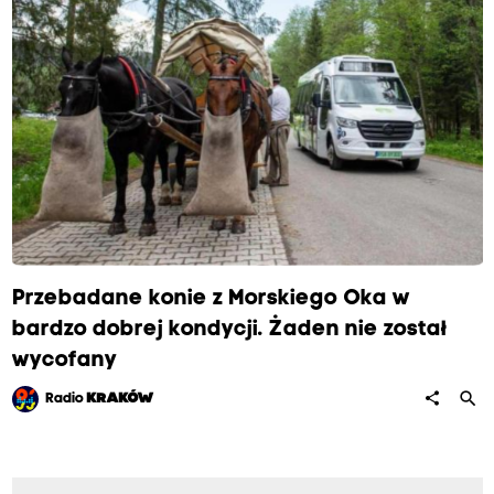
Przebadane konie z Morskiego Oka w
bardzo dobrej kondycji. Żaden nie został
wycofany
search
share
Radio
KRAKÓW