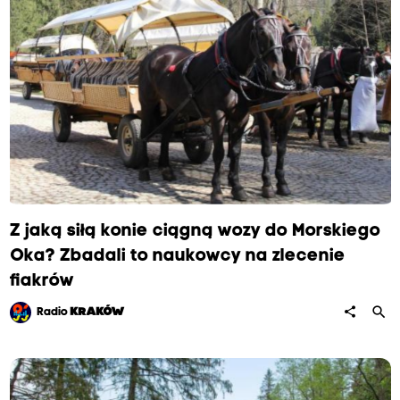
Z jaką siłą konie ciągną wozy do Morskiego
Oka? Zbadali to naukowcy na zlecenie
fiakrów
search
share
Radio
KRAKÓW