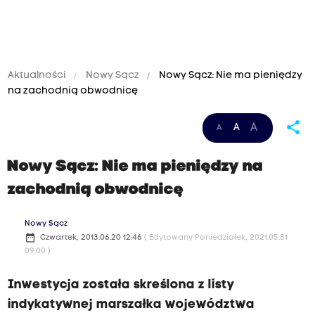
Aktualności
Nowy Sącz
Nowy Sącz: Nie ma pieniędzy
na zachodnią obwodnicę
share
A
A
A
Nowy Sącz: Nie ma pieniędzy na
zachodnią obwodnicę
Nowy Sącz
date_range
Czwartek, 2013.06.20 12:46
( Edytowany Poniedziałek, 2021.05.31
09:00 )
Inwestycja została skreślona z listy
indykatywnej marszałka województwa