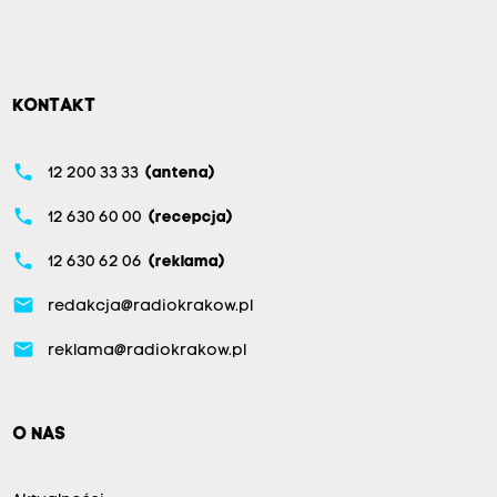
KONTAKT
phone
12 200 33 33
(antena)
phone
12 630 60 00
(recepcja)
phone
12 630 62 06
(reklama)
email
redakcja@radiokrakow.pl
email
reklama@radiokrakow.pl
O NAS