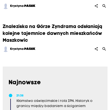
search
share
Krystyna
PASEK
Znaleziska na Górze Zyndrama odsłaniają
kolejne tajemnice dawnych mieszkańców
Maszkowic
search
share
Krystyna
PASEK
Najnowsze
21:38
Kłamstwo oświęcimskie i rola IPN. Historyk o
granicy między badaniem a ściganiem