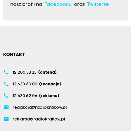
nasz profil na
Facebooku
oraz
Twitterze
KONTAKT
phone
12 200 33 33
(antena)
phone
12 630 60 00
(recepcja)
phone
12 630 62 06
(reklama)
email
redakcja@radiokrakow.pl
email
reklama@radiokrakow.pl