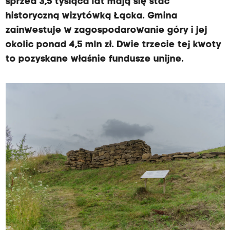
sprzed 3,5 tysiąca lat mają się stać
historyczną wizytówką Łącka. Gmina
zainwestuje w zagospodarowanie góry i jej
okolic ponad 4,5 mln zł. Dwie trzecie tej kwoty
to pozyskane właśnie fundusze unijne.