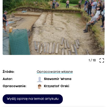
crop_free
1
/ 18
Źródło:
Opracowanie własne
Autor:
Sławomir Wrona
Opracowanie:
Krzysztof Orski
Wyślij opinię na temat artykułu