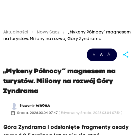
Aktualności
Nowy Sącz
„Mykeny Północy” magnesem
na turystów. Miliony na rozwój Góry Zyndrama
share
A
A
A
„Mykeny Północy” magnesem na
turystów. Miliony na rozwój Góry
Zyndrama
Sławomir
WRONA
date_range
Środa, 2026.03.04 07:47
( Edytowany Środa, 2026.03.04 07:51 )
Góra Zyndrama i odsłonięte fragmenty osady