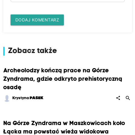
DODAJ KOMENTARZ
Zobacz także
Archeolodzy kończą prace na Górze
Zyndrama, gdzie odkryto prehistoryczną
osadę
search
share
Krystyna
PASEK
Na Górze Zyndrama w Maszkowicach koło
Łącka ma powstać wieża widokowa