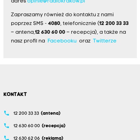
adres
opinie@radiokrakow.pl
Zapraszamy również do kontaktu z nami
poprzez SMS -
4080
, telefonicznie (
12 200 33 33
– antena,
12 630 60 00
– recepcja), a także na
nasz profil na
Facebooku
oraz
Twitterze
KONTAKT
phone
12 200 33 33
(antena)
phone
12 630 60 00
(recepcja)
phone
12 630 62 06
(reklama)