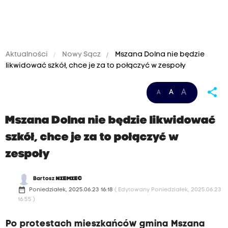
Aktualności
Nowy Sącz
Mszana Dolna nie będzie
likwidować szkół, chce je za to połączyć w zespoły
share
A
A
A
Mszana Dolna nie będzie likwidować
szkół, chce je za to połączyć w
zespoły
Bartosz
NIEMIEC
date_range
Poniedziałek, 2025.06.23 16:18
( Edytowany Poniedziałek, 2025.06.23
16:55 )
Po protestach mieszkańców gmina Mszana