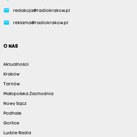
email
redakcja@radiokrakow.pl
email
reklama@radiokrakow.pl
O NAS
Aktualności
Kraków
Tarnów
Małopolska Zachodnia
Nowy Sącz
Podhale
Gorlice
Ludzie Radia