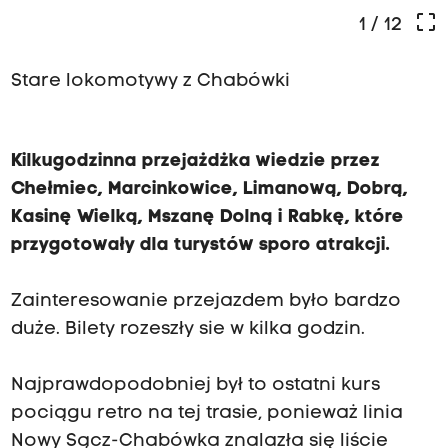
crop_free
1
/ 12
Stare lokomotywy z Chabówki
Kilkugodzinna przejażdżka wiedzie przez
Chełmiec, Marcinkowice, Limanową, Dobrą,
Kasinę Wielką, Mszanę Dolną i Rabkę, które
przygotowały dla turystów sporo atrakcji.
Zainteresowanie przejazdem było bardzo
duże. Bilety rozeszły sie w kilka godzin.
Najprawdopodobniej był to ostatni kurs
pociągu retro na tej trasie, ponieważ linia
Nowy Sącz-Chabówka znalazła się liście