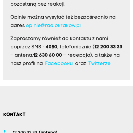
pozostaną bez reakcji.
Opinie można wysyłać też bezpośrednio na
adres
opinie@radiokrakow.pl
Zapraszamy również do kontaktu z nami
poprzez SMS -
4080
, telefonicznie (
12 200 33 33
– antena,
12 630 60 00
– recepcja), a także na
nasz profil na
Facebooku
oraz
Twitterze
KONTAKT
phone
12 200 33 33
(antena)