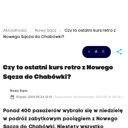
Aktualności
Nowy Sącz
Czy to ostatni kurs retro z
Nowego Sącza do Chabówki?
share
A
A
A
Czy to ostatni kurs retro z Nowego
Sącza do Chabówki?
Nowy Sącz
date_range
Piątek, 2013.05.24 12:13
( Edytowany Poniedziałek, 2021.05.31 08:59 )
Ponad 400 pasażerów wybrało się w niedzielę
w podróż zabytkowym pociągiem z Nowego
Sącza do Chabówki. Niestety wszystko