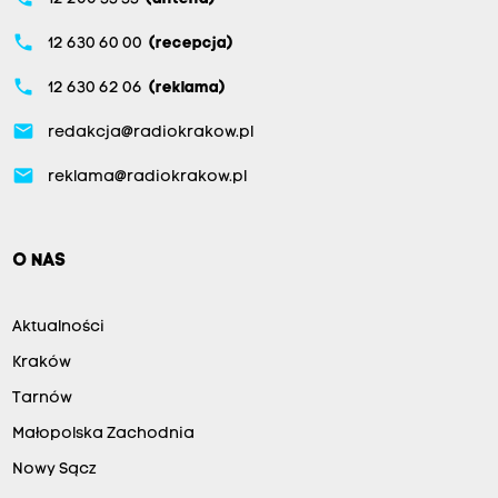
phone
12 630 60 00
(recepcja)
phone
12 630 62 06
(reklama)
email
redakcja@radiokrakow.pl
email
reklama@radiokrakow.pl
O NAS
Aktualności
Kraków
Tarnów
Małopolska Zachodnia
Nowy Sącz