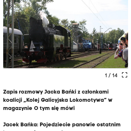
-
crop_free
1
/ 14
Zapis rozmowy Jacka Bańki z członkami
koalicji „Kolej Galicyjska Lokomotywa” w
magazynie O tym się mówi
Jacek Bańka: Pojedziecie panowie ostatnim