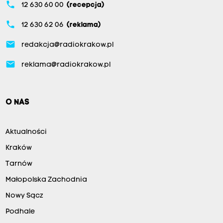
phone
12 630 60 00
(recepcja)
phone
12 630 62 06
(reklama)
email
redakcja@radiokrakow.pl
email
reklama@radiokrakow.pl
O NAS
Aktualności
Kraków
Tarnów
Małopolska Zachodnia
Nowy Sącz
Podhale