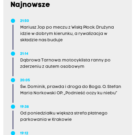
Najnowsze
21:50
Mariusz Jop po meczu z Wisłą Płock: Drużyna
idzie w dobrym kierunku, a rywalizacja w
składzie nas buduje
21:14
Dąbrowa Tarnowa: motocyklista ranny po
zderzeniu z autem osobowym
20:05
Św. Dominik, prawda i droga do Boga. O. Stefan
Maria Norkowski OP: „Podnieść oczy ku niebu”
19:38
Od poniedziałku większa strefa płatnego
parkowania w Krakowie
19:12