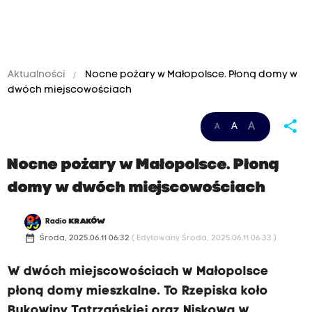
Aktualności
Nocne pożary w Małopolsce. Płoną domy w
dwóch miejscowościach
share
A
A
A
Nocne pożary w Małopolsce. Płoną
domy w dwóch miejscowościach
Radio
KRAKÓW
date_range
Środa, 2025.06.11 06:32
( Edytowany Środa, 2025.06.11 06:33 )
W dwóch miejscowościach w Małopolsce
płoną domy mieszkalne. To Rzepiska koło
Bukowiny Tatrzańskiej oraz Niskowa w