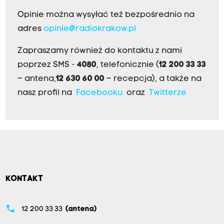
Opinie można wysyłać też bezpośrednio na
adres
opinie@radiokrakow.pl
Zapraszamy również do kontaktu z nami
poprzez SMS -
4080
, telefonicznie (
12 200 33 33
– antena,
12 630 60 00
– recepcja), a także na
nasz profil na
Facebooku
oraz
Twitterze
KONTAKT
phone
12 200 33 33
(antena)