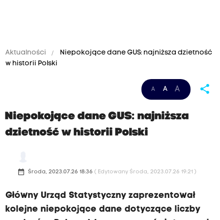
Aktualności
Niepokojące dane GUS: najniższa dzietność
w historii Polski
share
A
A
A
Niepokojące dane GUS: najniższa
dzietność w historii Polski
date_range
Środa, 2023.07.26 18:36
( Edytowany Środa, 2023.07.26 19:21 )
Główny Urząd Statystyczny zaprezentował
kolejne niepokojące dane dotyczące liczby