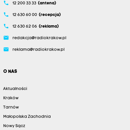
phone
12 200 33 33
(antena)
phone
12 630 60 00
(recepcja)
phone
12 630 62 06
(reklama)
email
redakcja@radiokrakow.pl
email
reklama@radiokrakow.pl
O NAS
Aktualności
Kraków
Tarnów
Małopolska Zachodnia
Nowy Sącz