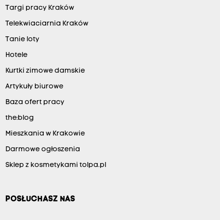
B
Targi pracy Kraków
Y
Telekwiaciarnia Kraków
w
Tanie loty
y
Hotele
j
Kurtki zimowe damskie
9
Artykuły biurowe
—
Baza ofert pracy
M
a
the:blog
r
Mieszkania w Krakowie
e
Darmowe ogłoszenia
k
Sklep z kosmetykami tolpa.pl
M
ę
d
POSŁUCHASZ NAS
e