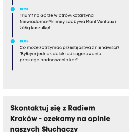
d
18:23
l
Triumf na Górze Wiatrów: Katarzyna
a
Niewiadoma-Phinney zdobywa Mont Ventoux i
żółtą koszulkę!
@
P
18:08
K
Co może zatrzymać przestępstwa z nienawiści?
P
"Byłbym jednak daleki od sugerowania
prostego podnoszenia kar"
I
n
t
e
r
c
Skontaktuj się z Radiem
i
Kraków - czekamy na opinie
t
y
naszych Słuchaczy