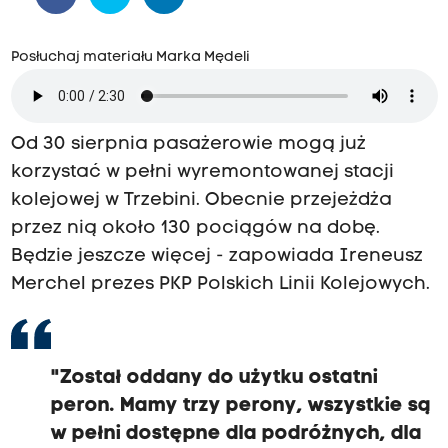
t
o
Posłuchaj materiału Marka Mędeli
w
i
c
Od 30 sierpnia pasażerowie mogą już
a
korzystać w pełni wyremontowanej stacji
m
kolejowej w Trzebini. Obecnie przejeżdża
i
przez nią około 130 pociągów na dobę.
a
Będzie jeszcze więcej - zapowiada Ireneusz
K
Merchel prezes PKP Polskich Linii Kolejowych.
r
a
k
"Został oddany do użytku ostatni
o
peron. Mamy trzy perony, wszystkie są
w
w pełni dostępne dla podróżnych, dla
e