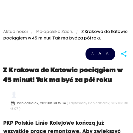
Aktualności
Małopolska Zach.
Z Krakowa do Katowic
pociągiem w 45 minut! Tak ma być za pół roku
share
A
A
A
Z Krakowa do Katowic pociągiem w
Z
a
45 minut! Tak ma być za pół roku
p
ó
date_range
ł
Poniedziałek, 2021.08.30 15:34
( Edytowany Poniedziałek, 2021.08.30
16:07 )
r
o
PKP Polskie Linie Kolejowe kończą już
k
wszystkie prace remontowe. Aby zwiększyć