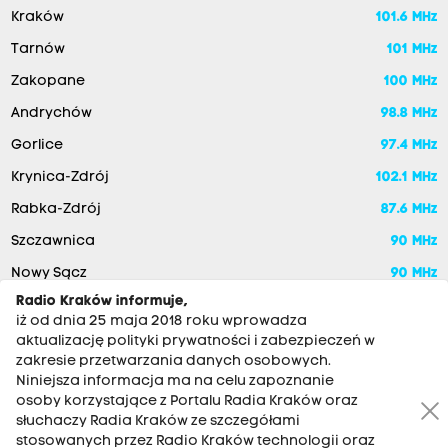
l
Kraków
101.6 MHz
a
Tarnów
101 MHz
(
Zakopane
100 MHz
@
Andrychów
98.8 MHz
M
Gorlice
97.4 MHz
e
Krynica-Zdrój
102.1 MHz
d
e
Rabka-Zdrój
87.6 MHz
l
Szczawnica
90 MHz
a
Nowy Sącz
90 MHz
M
Radio Kraków informuje,
iż od dnia 25 maja 2018 roku wprowadza
a
aktualizację polityki prywatności i zabezpieczeń w
r
zakresie przetwarzania danych osobowych.
e
Niniejsza informacja ma na celu zapoznanie
osoby korzystające z Portalu Radia Kraków oraz
k
słuchaczy Radia Kraków ze szczegółami
)
stosowanych przez Radio Kraków technologii oraz