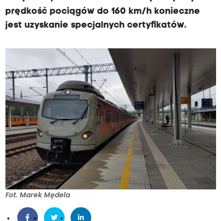
u
prędkość pociągów do 160 km/h konieczne
p
jest uzyskanie specjalnych certyfikatów.
o
c
i
ą
g
i
m
i
ę
d
z
y
Fot. Marek Mędela
K
a