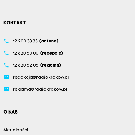
@
R
a
KONTAKT
d
i
phone
12 200 33 33
(antena)
o
phone
12 630 60 00
(recepcja)
K
r
phone
12 630 62 06
(reklama)
a
email
redakcja@radiokrakow.pl
k
email
o
reklama@radiokrakow.pl
w
p
O NAS
i
c
Aktualności
.