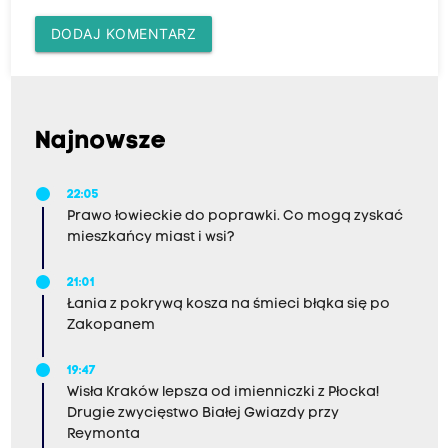
ó
DODAJ KOMENTARZ
c
i
c
z
Najnowsze
a
s
22:05
p
Prawo łowieckie do poprawki. Co mogą zyskać
r
mieszkańcy miast i wsi?
z
21:01
e
Łania z pokrywą kosza na śmieci błąka się po
j
Zakopanem
a
19:47
z
Wisła Kraków lepsza od imienniczki z Płocka!
d
Drugie zwycięstwo Białej Gwiazdy przy
u
Reymonta