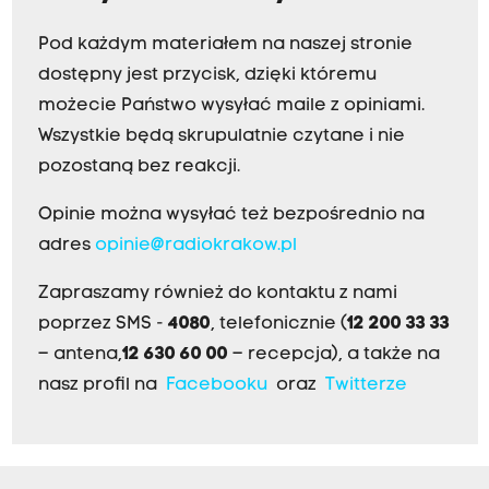
P
Pod każdym materiałem na naszej stronie
D
dostępny jest przycisk, dzięki któremu
P
możecie Państwo wysyłać maile z opiniami.
d
Wszystkie będą skrupulatnie czytane i nie
o
pozostaną bez reakcji.
o
k
Opinie można wysyłać też bezpośrednio na
.
adres
opinie@radiokrakow.pl
4
5
Zapraszamy również do kontaktu z nami
m
poprzez SMS -
4080
, telefonicznie (
12 200 33 33
i
– antena,
12 630 60 00
– recepcja), a także na
n
nasz profil na
Facebooku
oraz
Twitterze
u
t
.