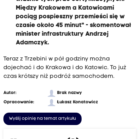
e
Między Krakowem a Katowicami
d
pociąg pospieszny przemieści się w
z
czasie około 45 minut" - skomentował
i
minister infrastruktury Andrzej
a
Adamczyk.
ł
w
Teraz z Trzebini w pół godziny można
T
dojechać i do Krakowa i do Katowic. To już
r
czas krótszy niż podróż samochodem.
z
e
Autor:
Brak nazwy
b
Opracowanie:
Łukasz Konatowicz
i
n
Wyślij opinię na temat artykułu
i
@