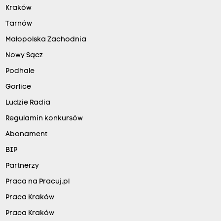
t
Kraków
w
Tarnów
i
Małopolska Zachodnia
t
Nowy Sącz
t
Podhale
e
Gorlice
r
Ludzie Radia
.
c
Regulamin konkursów
o
Abonament
m
BIP
/
Partnerzy
O
Praca na Pracuj.pl
G
Praca Kraków
E
Praca Kraków
n