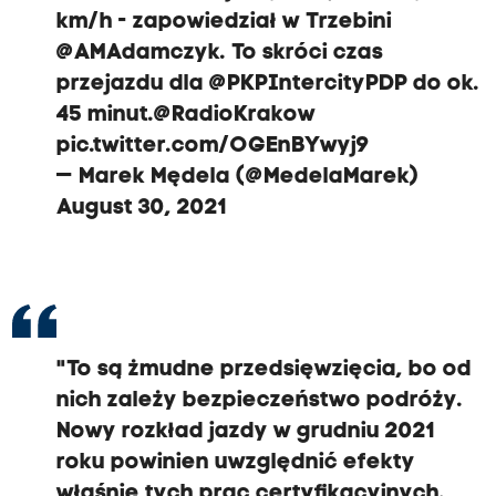
i
km/h - zapowiedział w Trzebini
ą
@AMAdamczyk
. To skróci czas
1
przejazdu dla
@PKPIntercityPDP
do ok.
6
45 minut.
@RadioKrakow
0
pic.twitter.com/OGEnBYwyj9
k
— Marek Mędela (@MedelaMarek)
m
August 30, 2021
/
h
-
z
a
"To są żmudne przedsięwzięcia, bo od
p
nich zależy bezpieczeństwo podróży.
o
Nowy rozkład jazdy w grudniu 2021
w
roku powinien uwzględnić efekty
i
właśnie tych prac certyfikacyjnych.