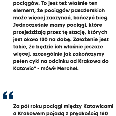
pociągów. To jest też właśnie ten
m
element, że pociągów pasażerskich
p
może więcej zaczynać, kończyć bieg.
o
Jednocześnie mamy pociągi, które
j
przejeżdżają przez tę stację, których
a
jest około 130 na dobę. Założenie jest
d
takie, że będzie ich właśnie jeszcze
ą
więcej, szczególnie jak zakończymy
z
pełen cykl na odcinku od Krakowa do
p
Katowic" - mówił Merchel.
r
ę
d
k
o
ś
Za pół roku pociągi między Katowicami
c
a Krakowem pojadą z prędkością 160