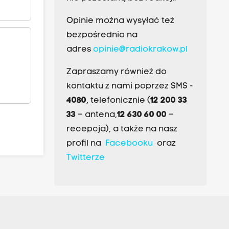
Opinie można wysyłać też
bezpośrednio na
adres
opinie@radiokrakow.pl
Zapraszamy również do
kontaktu z nami poprzez SMS -
4080
, telefonicznie (
12 200 33
33
– antena,
12 630 60 00
–
recepcja), a także na nasz
profil na
Facebooku
oraz
Twitterze