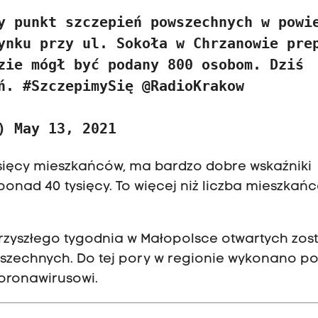
y punkt szczepień powszechnych w powi
ynku przy ul. Sokoła w Chrzanowie pre
zie mógł być podany 800 osobom. Dziś
eń.
#SzczepimySię
@RadioKrakow
k)
May 13, 2021
tysięcy mieszkańców, ma bardzo dobre wskaźniki
onad 40 tysięcy. To więcej niż liczba mieszkań
rzyszłego tygodnia w Małopolsce otwartych zos
szechnych. Do tej pory w regionie wykonano p
koronawirusowi.