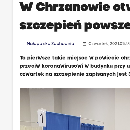
W Chrzanowie ot
szczepień powsz
date_range
Małopolska Zachodnia
Czwartek, 2021.05.13
To pierwsze takie miejsce w powiecie ch
przeciw koronawirusowi w budynku przy
czwartek na szczepienie zapisanych jest