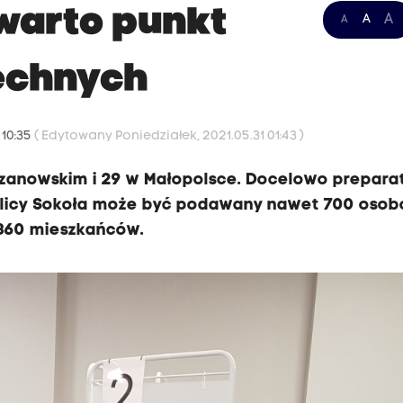
warto punkt
A
A
A
echnych
 10:35
( Edytowany Poniedziałek, 2021.05.31 01:43 )
rzanowskim i 29 w Małopolsce. Docelowo prepara
 ulicy Sokoła może być podawany nawet 700 oso
 360 mieszkańców.