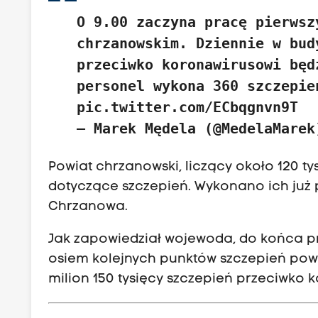
O 9.00 zaczyna pracę pierwsz
chrzanowskim. Dziennie w bud
przeciwko koronawirusowi będ
personel wykona 360 szczepi
pic.twitter.com/ECbqgnvn9T
— Marek Mędela (@MedelaMare
Powiat chrzanowski, liczący około 120 
dotyczące szczepień. Wykonano ich już p
Chrzanowa.
Jak zapowiedział wojewoda, do końca p
osiem kolejnych punktów szczepień pow
milion 150 tysięcy szczepień przeciwko 