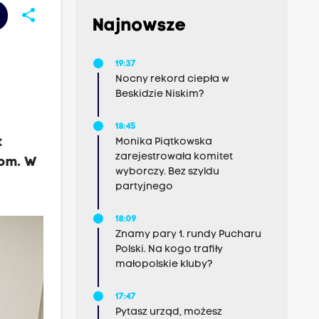
share
Najnowsze
19:37
Nocny rekord ciepła w
Beskidzie Niskim?
18:45
t
Monika Piątkowska
zarejestrowała komitet
bom. W
wyborczy. Bez szyldu
partyjnego
18:09
Znamy pary 1. rundy Pucharu
Polski. Na kogo trafiły
małopolskie kluby?
17:47
Pytasz urząd, możesz