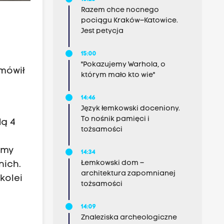
Razem chce nocnego
pociągu Kraków–Katowice.
Jest petycja
15:00
"Pokazujemy Warhola, o
 mówił
którym mało kto wie"
14:46
Język łemkowski doceniony.
To nośnik pamięci i
dą 4
tożsamości
imy
14:34
Łemkowski dom –
nich.
architektura zapomnianej
kolei
tożsamości
14:09
Znaleziska archeologiczne