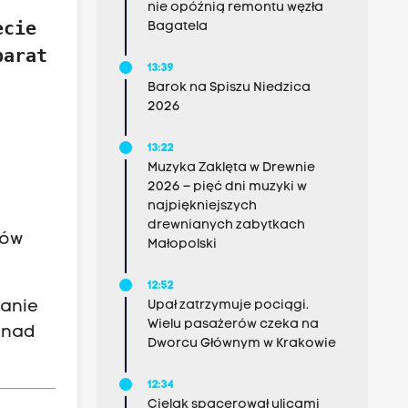
nie opóźnią remontu węzła
ecie
Bagatela
parat
13:39
Barok na Spiszu Niedzica
2026
13:22
Muzyka Zaklęta w Drewnie
2026 – pięć dni muzyki w
najpiękniejszych
drewnianych zabytkach
ców
Małopolski
12:52
tanie
Upał zatrzymuje pociągi.
Wielu pasażerów czeka na
onad
Dworcu Głównym w Krakowie
12:34
Cielak spacerował ulicami