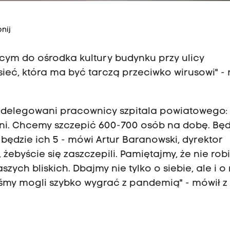
nij
cym do ośrodka kultury budynku przy ulicy
sieć, która ma być tarczą przeciwko wirusowi" -
ddelegowani pracownicy szpitala powiatowego:
zni. Chcemy szczepić 600-700 osób na dobę. Bę
 będzie ich 5 - mówi Artur Baranowski, dyrektor
 żebyście się zaszczepili. Pamiętajmy, że nie rob
szych bliskich. Dbajmy nie tylko o siebie, ale i o 
śmy mogli szybko wygrać z pandemią" - mówił z 