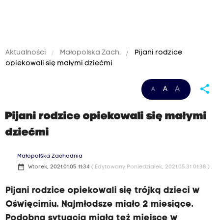
Aktualności
Małopolska Zach.
Pijani rodzice
opiekowali się małymi dziećmi
share
A
A
A
Pijani rodzice opiekowali się małymi
dziećmi
Małopolska Zachodnia
date_range
Wtorek, 2021.01.05 11:34
( Edytowany Poniedziałek, 2021.05.31 01:38 )
Pijani rodzice opiekowali się trójką dzieci w
Oświęcimiu. Najmłodsze miało 2 miesiące.
Podobna sytuacja miała też miejsce w