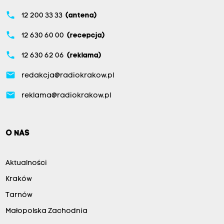
phone
12 200 33 33
(antena)
phone
12 630 60 00
(recepcja)
phone
12 630 62 06
(reklama)
email
redakcja@radiokrakow.pl
email
reklama@radiokrakow.pl
O NAS
Aktualności
Kraków
Tarnów
Małopolska Zachodnia