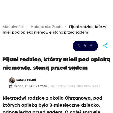
Aktualności
Małopolska Zach.
Pijani rodzice, którzy
mieli pod opieką niemowlę, staną przed sądem
share
A
A
A
Pijani rodzice, którzy mieli pod opieką
niemowlę, staną przed sądem
Natalia
FELUŚ
date_range
Środa, 2024.01.24 19:33
( Edytowany Środa, 2024.01.24 19:44 )
Nietrzeźwi rodzice z okolic Chrzanowa, pod
których opieką było 3-miesięczne dziecko,
odpowiedzą przed sądem. O całej sprawie