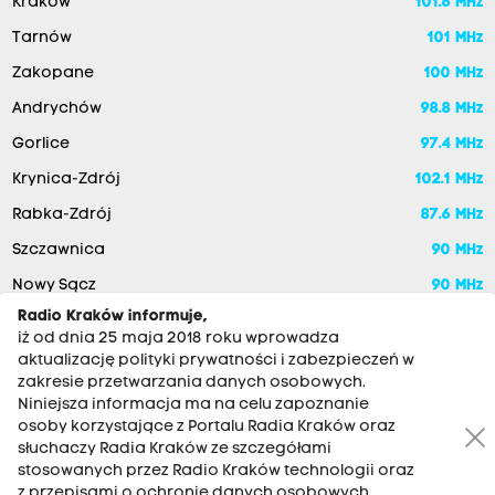
Kraków
101.6 MHz
Tarnów
101 MHz
Zakopane
100 MHz
Andrychów
98.8 MHz
Gorlice
97.4 MHz
Krynica-Zdrój
102.1 MHz
Rabka-Zdrój
87.6 MHz
Szczawnica
90 MHz
Nowy Sącz
90 MHz
Radio Kraków informuje,
iż od dnia 25 maja 2018 roku wprowadza
aktualizację polityki prywatności i zabezpieczeń w
zakresie przetwarzania danych osobowych.
Niniejsza informacja ma na celu zapoznanie
osoby korzystające z Portalu Radia Kraków oraz
słuchaczy Radia Kraków ze szczegółami
stosowanych przez Radio Kraków technologii oraz
RADIO KRAKÓW SA. Aleja Juliusza Słowackiego 22, 30-007
z przepisami o ochronie danych osobowych,