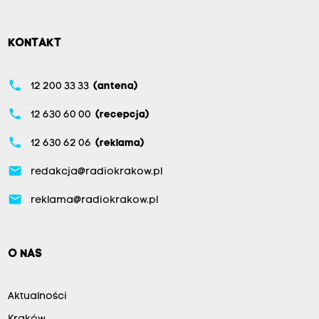
KONTAKT
phone
12 200 33 33
(antena)
phone
12 630 60 00
(recepcja)
phone
12 630 62 06
(reklama)
email
redakcja@radiokrakow.pl
email
reklama@radiokrakow.pl
O NAS
Aktualności