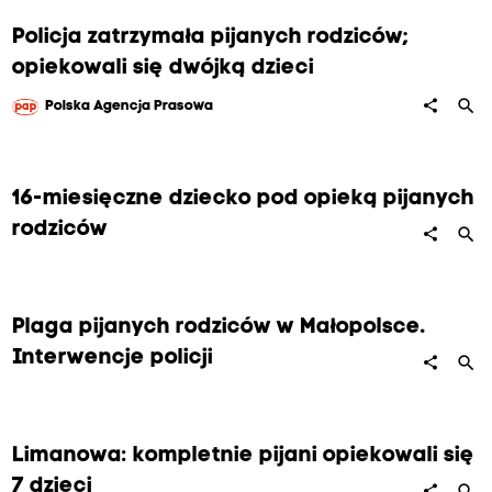
Policja zatrzymała pijanych rodziców;
opiekowali się dwójką dzieci
search
share
Polska Agencja Prasowa
16-miesięczne dziecko pod opieką pijanych
rodziców
search
share
Plaga pijanych rodziców w Małopolsce.
Interwencje policji
search
share
Limanowa: kompletnie pijani opiekowali się
7 dzieci
search
share