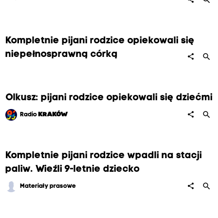
Kompletnie pijani rodzice opiekowali się
niepełnosprawną córką
search
share
Olkusz: pijani rodzice opiekowali się dziećmi
search
share
Radio
KRAKÓW
Kompletnie pijani rodzice wpadli na stacji
paliw. Wieźli 9-letnie dziecko
search
share
Materiały prasowe