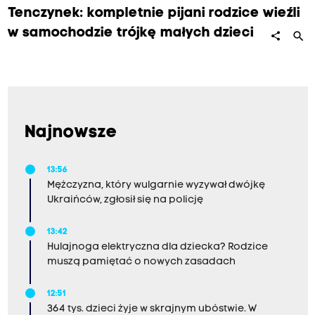
Tenczynek: kompletnie pijani rodzice wieźli
w samochodzie trójkę małych dzieci
search
share
Najnowsze
13:56
Mężczyzna, który wulgarnie wyzywał dwójkę
Ukraińców, zgłosił się na policję
13:42
Hulajnoga elektryczna dla dziecka? Rodzice
muszą pamiętać o nowych zasadach
12:51
364 tys. dzieci żyje w skrajnym ubóstwie. W