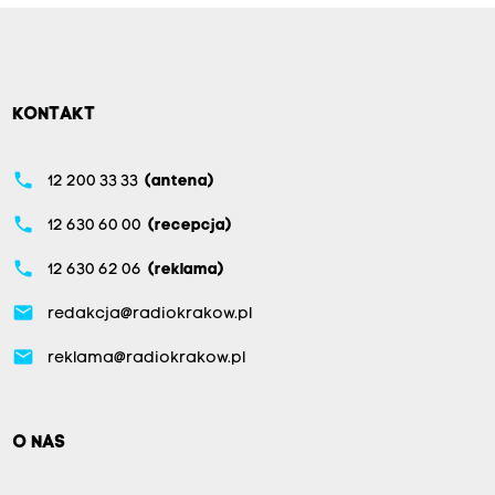
KONTAKT
phone
12 200 33 33
(antena)
phone
12 630 60 00
(recepcja)
phone
12 630 62 06
(reklama)
email
redakcja@radiokrakow.pl
email
reklama@radiokrakow.pl
O NAS