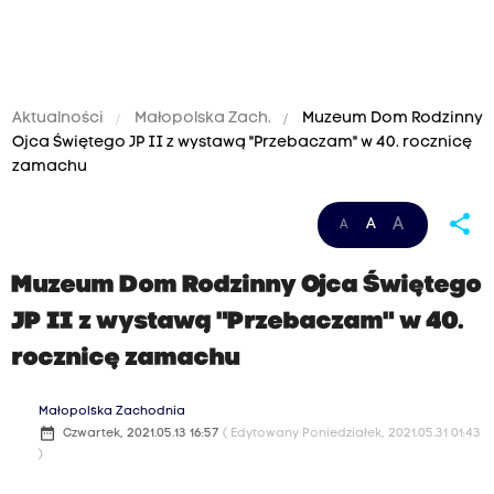
Aktualności
Małopolska Zach.
Muzeum Dom Rodzinny
Ojca Świętego JP II z wystawą "Przebaczam" w 40. rocznicę
zamachu
share
A
A
A
Muzeum Dom Rodzinny Ojca Świętego
JP II z wystawą "Przebaczam" w 40.
rocznicę zamachu
Małopolska Zachodnia
date_range
Czwartek, 2021.05.13 16:57
( Edytowany Poniedziałek, 2021.05.31 01:43
)