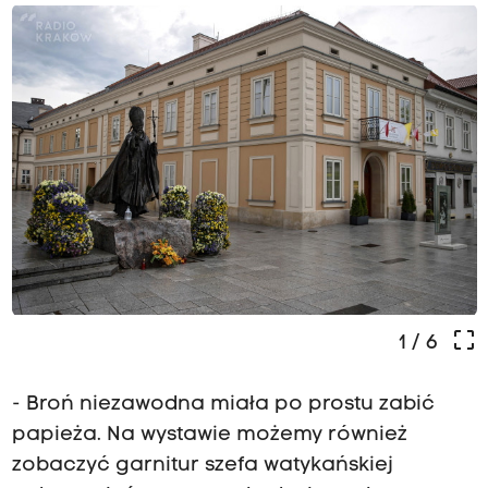
crop_free
1
/ 6
- Broń niezawodna miała po prostu zabić
papieża. Na wystawie możemy również
zobaczyć garnitur szefa watykańskiej