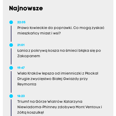
Najnowsze
22:05
Prawo łowieckie do poprawki. Co mogą zyskać
mieszkańcy miast i wsi?
21:01
Łania z pokrywą kosza na śmieci błąka się po
Zakopanem
19:47
Wisła Kraków lepsza od imienniczki z Płocka!
Drugie zwycięstwo Białej Gwiazdy przy
Reymonta
18:23
Triumf na Górze Wiatrów: Katarzyna
Niewiadoma-Phinney zdobywa Mont Ventoux i
żółtą koszulkę!