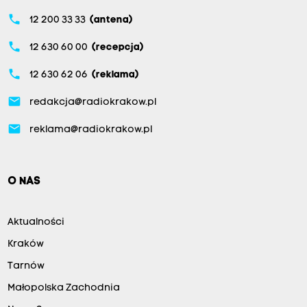
phone
12 200 33 33
(antena)
phone
12 630 60 00
(recepcja)
phone
12 630 62 06
(reklama)
email
redakcja@radiokrakow.pl
email
reklama@radiokrakow.pl
O NAS
Aktualności
Kraków
Tarnów
Małopolska Zachodnia