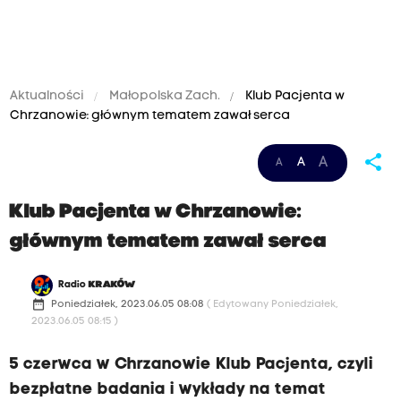
Aktualności
Małopolska Zach.
Klub Pacjenta w
Chrzanowie: głównym tematem zawał serca
share
A
A
A
Klub Pacjenta w Chrzanowie:
głównym tematem zawał serca
Radio
KRAKÓW
date_range
Poniedziałek, 2023.06.05 08:08
( Edytowany Poniedziałek,
2023.06.05 08:15 )
5 czerwca w Chrzanowie Klub Pacjenta, czyli
bezpłatne badania i wykłady na temat