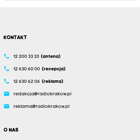
KONTAKT
phone
12 200 33 33
(antena)
phone
12 630 60 00
(recepcja)
phone
12 630 62 06
(reklama)
email
redakcja@radiokrakow.pl
email
reklama@radiokrakow.pl
O NAS