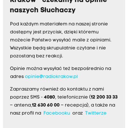
Kraków - czekamy na opinie
naszych Słuchaczy
Pod każdym materiałem na naszej stronie
dostępny jest przycisk, dzięki któremu
możecie Państwo wysyłać maile z opiniami.
Wszystkie będą skrupulatnie czytane i nie
pozostaną bez reakcji.
Opinie można wysyłać też bezpośrednio na
adres
opinie@radiokrakow.pl
Zapraszamy również do kontaktu z nami
poprzez SMS -
4080
, telefonicznie (
12 200 33 33
– antena,
12 630 60 00
– recepcja), a także na
nasz profil na
Facebooku
oraz
Twitterze