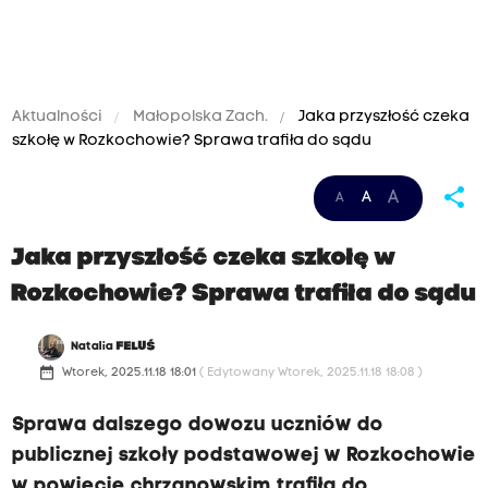
Aktualności
Małopolska Zach.
Jaka przyszłość czeka
szkołę w Rozkochowie? Sprawa trafiła do sądu
share
A
A
A
Jaka przyszłość czeka szkołę w
Rozkochowie? Sprawa trafiła do sądu
Natalia
FELUŚ
date_range
Wtorek, 2025.11.18 18:01
( Edytowany Wtorek, 2025.11.18 18:08 )
Sprawa dalszego dowozu uczniów do
publicznej szkoły podstawowej w Rozkochowie
w powiecie chrzanowskim trafiła do