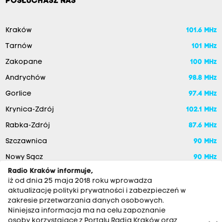
POSŁUCHASZ NAS
Kraków
101.6 MHz
Tarnów
101 MHz
Zakopane
100 MHz
Andrychów
98.8 MHz
Gorlice
97.4 MHz
Krynica-Zdrój
102.1 MHz
Rabka-Zdrój
87.6 MHz
Szczawnica
90 MHz
Nowy Sącz
90 MHz
Radio Kraków informuje,
iż od dnia 25 maja 2018 roku wprowadza
aktualizację polityki prywatności i zabezpieczeń w
zakresie przetwarzania danych osobowych.
Niniejsza informacja ma na celu zapoznanie
osoby korzystające z Portalu Radia Kraków oraz