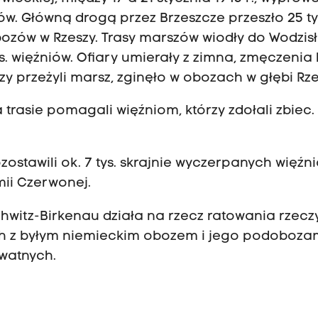
ów. Główną drogą przez Brzeszcze przeszło 25 ty
ozów w Rzeszy. Trasy marszów wiodły do Wodzisł
ys. więźniów. Ofiary umierały z zimna, zmęczenia
zy przeżyli marsz, zginęło w obozach w głębi Rze
rasie pomagali więźniom, którzy zdołali zbiec.
ostawili ok. 7 tys. skrajnie wyczerpanych więźni
rmii Czerwonej.
hwitz-Birkenau działa na rzecz ratowania rzeczy
h z byłym niemieckim obozem i jego podobozam
ywatnych.