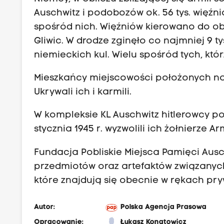
Auschwitz i podobozów ok. 56 tys. więźni
spośród nich. Więźniów kierowano do ob
Gliwic. W drodze zginęło co najmniej 9 t
niemieckich kul. Wielu spośród tych, któr
Mieszkańcy miejscowości położonych na t
Ukrywali ich i karmili.
W kompleksie KL Auschwitz hitlerowcy poz
stycznia 1945 r. wyzwolili ich żołnierze A
Fundacja Pobliskie Miejsca Pamięci Ausc
przedmiotów oraz artefaktów związanyc
które znajdują się obecnie w rękach pr
Autor:
Polska Agencja Prasowa
Opracowanie:
Łukasz Konatowicz