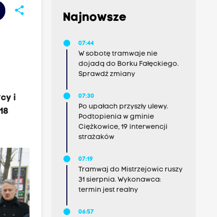
share
Najnowsze
07:44
W sobotę tramwaje nie
dojadą do Borku Fałęckiego.
Sprawdź zmiany
cy i
07:30
Po upałach przyszły ulewy.
18
Podtopienia w gminie
Ciężkowice, 19 interwencji
strażaków
07:19
Tramwaj do Mistrzejowic ruszy
31 sierpnia. Wykonawca:
termin jest realny
06:57