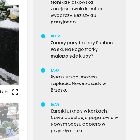
Monika Piątkowska
zarejestrowała komitet
wyborczy. Bez szyldu
partyjnego
18:09
Znamy pary 1. rundy Pucharu
Polski. Na kogo trafiły
małopolskie kluby?
17:47
Pytasz urząd, możesz
zapłacić. Nowe zasady w
Brzesku
crop_free
1
/ 11
16:58
Karetki utknęły w korkach.
Nowa podstacja pogotowia w
Nowym Sączu dopiero w
przyszłym roku