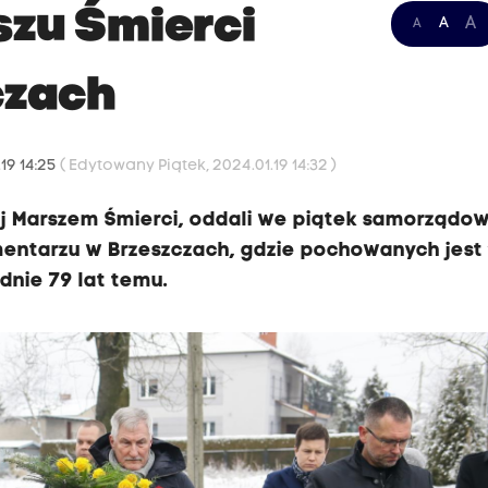
szu Śmierci
A
A
A
czach
.19 14:25
( Edytowany Piątek, 2024.01.19 14:32 )
j Marszem Śmierci, oddali we piątek samorządow
cmentarzu w Brzeszczach, gdzie pochowanych jest 
adnie 79 lat temu.