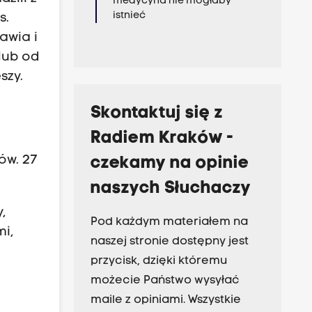
medycyna nie mogłaby
istnieć
s.
awia i
 lub od
szy.
Skontaktuj się z
Radiem Kraków -
ów. 27
czekamy na opinie
naszych Słuchaczy
,
Pod każdym materiałem na
i,
naszej stronie dostępny jest
przycisk, dzięki któremu
możecie Państwo wysyłać
maile z opiniami. Wszystkie