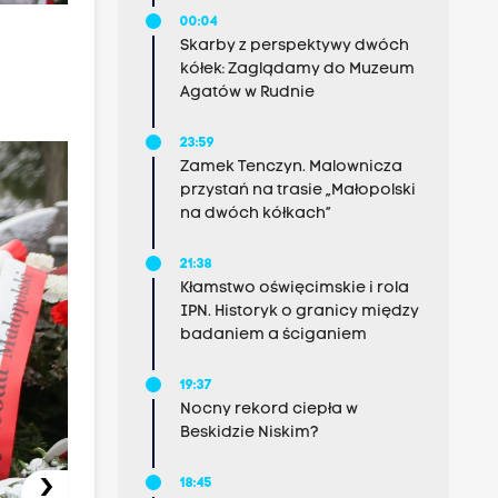
00:04
Skarby z perspektywy dwóch
kółek: Zaglądamy do Muzeum
Agatów w Rudnie
23:59
Zamek Tenczyn. Malownicza
przystań na trasie „Małopolski
na dwóch kółkach”
21:38
Kłamstwo oświęcimskie i rola
IPN. Historyk o granicy między
badaniem a ściganiem
19:37
Nocny rekord ciepła w
Beskidzie Niskim?
›
18:45