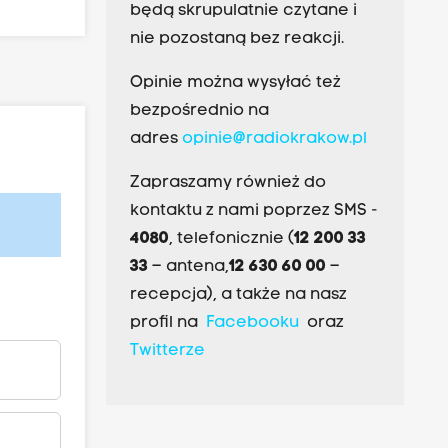
będą skrupulatnie czytane i
nie pozostaną bez reakcji.
Opinie można wysyłać też
bezpośrednio na
adres
opinie@radiokrakow.pl
Zapraszamy również do
kontaktu z nami poprzez SMS -
4080
, telefonicznie (
12 200 33
33
– antena,
12 630 60 00
–
recepcja), a także na nasz
profil na
Facebooku
oraz
Twitterze