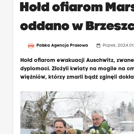
Hołd ofiarom Mar
oddano w Brzesz
date_range
Polska Agencja Prasowa
Piątek, 2024.01
Hołd ofiarom ewakuacji Auschwitz, zwane
dyplomaci. Złożyli kwiaty na mogile na 
więźniów, którzy zmarli bądź zginęli dokł