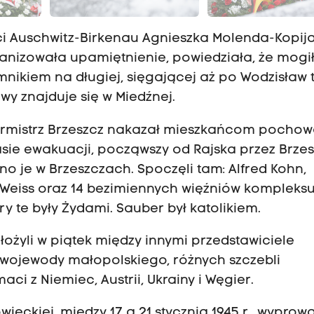
ci Auschwitz-Birkenau Agnieszka Molenda-Kopija
ganizowała upamiętnienie, powiedziała, że mogi
mnikiem na długiej, sięgającej aż po Wodzisław 
wy znajduje się w Miedźnej.
 burmistrz Brzeszcz nakazał mieszkańcom pocho
asie ewakuacji, począwszy od Rajska przez Brze
no je w Brzeszczach. Spoczęli tam: Alfred Kohn,
 Weiss oraz 14 bezimiennych więźniów kompleks
y te były Żydami. Sauber był katolikiem.
łożyli w piątek między innymi przedstawiciele
 wojewody małopolskiego, różnych szczebli
i z Niemiec, Austrii, Ukrainy i Węgier.
wieckiej, między 17 a 21 stycznia 1945 r., wyprowad