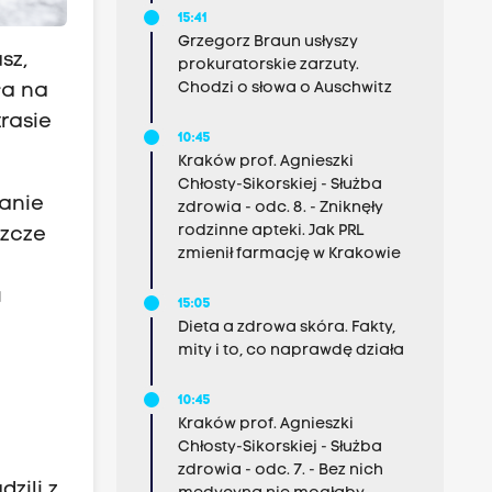
15:41
Grzegorz Braun usłyszy
sz,
prokuratorskie zarzuty.
Chodzi o słowa o Auschwitz
ła na
trasie
10:45
Kraków prof. Agnieszki
Chłosty-Sikorskiej - Służba
wanie
zdrowia - odc. 8. - Zniknęły
rodzinne apteki. Jak PRL
szcze
zmienił farmację w Krakowie
u
15:05
Dieta a zdrowa skóra. Fakty,
mity i to, co naprawdę działa
10:45
Kraków prof. Agnieszki
Chłosty-Sikorskiej - Służba
zdrowia - odc. 7. - Bez nich
zili z