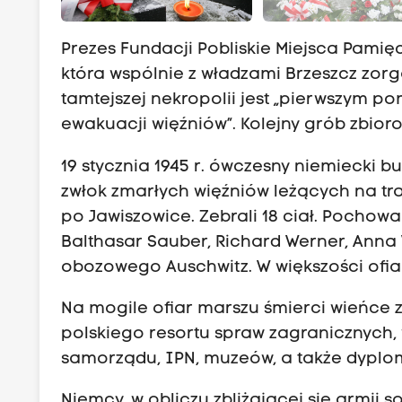
Prezes Fundacji Pobliskie Miejsca Pamię
która wspólnie z władzami Brzeszcz zor
tamtejszej nekropolii jest „pierwszym po
ewakuacji więźniów”. Kolejny grób zbioro
19 stycznia 1945 r. ówczesny niemiecki
zwłok zmarłych więźniów leżących na tr
po Jawiszowice. Zebrali 18 ciał. Pochowa
Balthasar Sauber, Richard Werner, Anna
obozowego Auschwitz. W większości ofiar
Na mogile ofiar marszu śmierci wieńce z
polskiego resortu spraw zagranicznych,
samorządu, IPN, muzeów, a także dyplomac
Niemcy, w obliczu zbliżającej się armii so