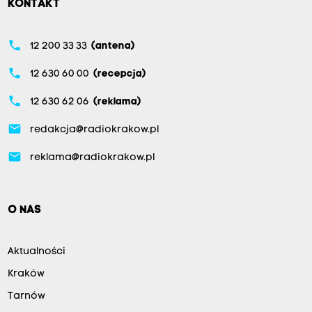
KONTAKT
phone
12 200 33 33
(antena)
phone
12 630 60 00
(recepcja)
phone
12 630 62 06
(reklama)
email
redakcja@radiokrakow.pl
email
reklama@radiokrakow.pl
O NAS
Aktualności
Kraków
Tarnów