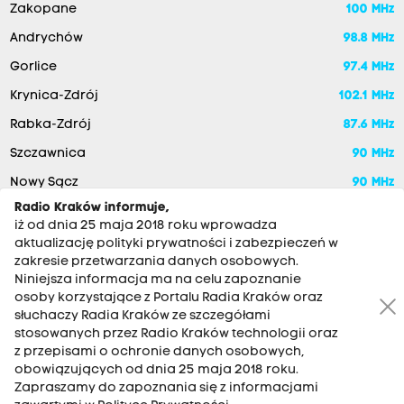
Zakopane
100 MHz
Andrychów
98.8 MHz
Gorlice
97.4 MHz
Krynica-Zdrój
102.1 MHz
Rabka-Zdrój
87.6 MHz
Szczawnica
90 MHz
Nowy Sącz
90 MHz
Radio Kraków informuje,
iż od dnia 25 maja 2018 roku wprowadza
aktualizację polityki prywatności i zabezpieczeń w
zakresie przetwarzania danych osobowych.
Niniejsza informacja ma na celu zapoznanie
osoby korzystające z Portalu Radia Kraków oraz
słuchaczy Radia Kraków ze szczegółami
stosowanych przez Radio Kraków technologii oraz
RADIO KRAKÓW SA. Aleja Juliusza Słowackiego 22, 30-007
z przepisami o ochronie danych osobowych,
Kraków
obowiązujących od dnia 25 maja 2018 roku.
Zapraszamy do zapoznania się z informacjami
Antena: 12 200 33 33