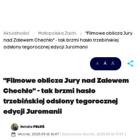
Aktualności
Małopolska Zach.
"Filmowe oblicza Jury
nad Zalewem Chechło" - tak brzmi hasło trzebińskiej
odsłony tegorocznej edycji Juromanii
share
A
A
A
"Filmowe oblicza Jury nad Zalewem
Chechło" - tak brzmi hasło
trzebińskiej odsłony tegorocznej
edycji Juromanii
Natalia
FELUŚ
date_range
Wtorek, 2025.09.16 16:47
( Edytowany Wtorek, 2025.09.16 17:07 )