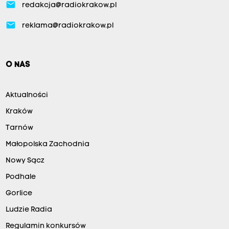
email
redakcja@radiokrakow.pl
email
reklama@radiokrakow.pl
O NAS
Aktualności
Kraków
Tarnów
Małopolska Zachodnia
Nowy Sącz
Podhale
Gorlice
Ludzie Radia
Regulamin konkursów