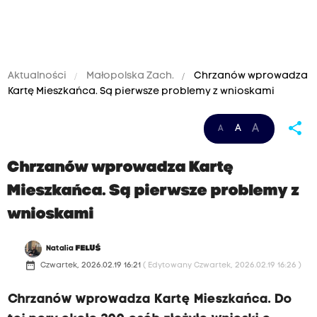
Aktualności
Małopolska Zach.
Chrzanów wprowadza
Kartę Mieszkańca. Są pierwsze problemy z wnioskami
share
A
A
A
Chrzanów wprowadza Kartę
Mieszkańca. Są pierwsze problemy z
wnioskami
Natalia
FELUŚ
date_range
Czwartek, 2026.02.19 16:21
( Edytowany Czwartek, 2026.02.19 16:26 )
Chrzanów wprowadza Kartę Mieszkańca. Do