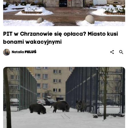
PIT w Chrzanowie się opłaca? Miasto kusi
bonami wakacyjnymi
search
share
Natalia
FELUŚ