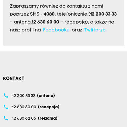
Zapraszamy również do kontaktu z nami
poprzez SMS -
4080
, telefonicznie (
12 200 33 33
– antena,
12 630 60 00
– recepcja), a także na
nasz profil na
Facebooku
oraz
Twitterze
KONTAKT
phone
12 200 33 33
(antena)
phone
12 630 60 00
(recepcja)
phone
12 630 62 06
(reklama)