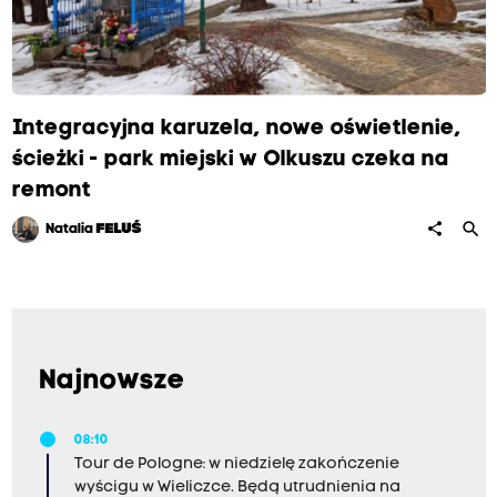
Integracyjna karuzela, nowe oświetlenie,
ścieżki - park miejski w Olkuszu czeka na
remont
search
share
Natalia
FELUŚ
Najnowsze
08:10
Tour de Pologne: w niedzielę zakończenie
wyścigu w Wieliczce. Będą utrudnienia na