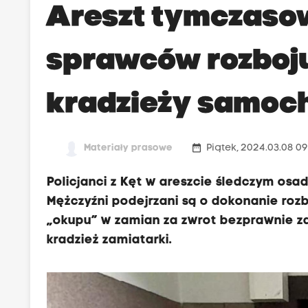
Areszt tymczaso
sprawców rozboju
kradzieży samoc
date_range
Materiały prasowe
Piątek, 2024.03.08 09
Policjanci z Kęt w areszcie śledczym osa
Mężczyźni podejrzani są o dokonanie roz
„okupu” w zamian za zwrot bezprawnie z
kradzież zamiatarki.