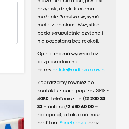
naszej stronie dostępny jest
przycisk, dzięki któremu
możecie Państwo wysyłać
maile z opiniami. Wszystkie
będą skrupulatnie czytane i
nie pozostaną bez reakcji.
Opinie można wysyłać też
bezpośrednio na
adres
opinie@radiokrakow.pl
Zapraszamy również do
kontaktu z nami poprzez SMS -
4080
, telefonicznie (
12 200 33
33
– antena,
12 630 60 00
–
recepcja), a także na nasz
profil na
Facebooku
oraz