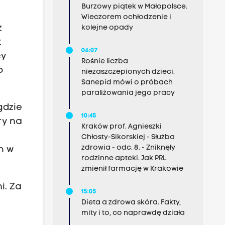
Burzowy piątek w Małopolsce.
Wieczorem ochłodzenie i
z
kolejne opady
t
06:07
cy
Rośnie liczba
o
niezaszczepionych dzieci.
Sanepid mówi o próbach
paraliżowania jego pracy
gdzie
10:45
ry na
Kraków prof. Agnieszki
Chłosty-Sikorskiej - Służba
zdrowia - odc. 8. - Zniknęły
h w
rodzinne apteki. Jak PRL
zmienił farmację w Krakowie
i. Za
15:05
Dieta a zdrowa skóra. Fakty,
mity i to, co naprawdę działa