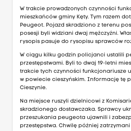
W trakcie prowadzonych czynności funkc
mieszkańców gminy Kęty. Tym razem do
Peugeot. Pojazd skradziono z terenu pos
posesji byli widziani dwaj mężczyźni. Wła
rysopis pasuje do rysopisu sprawców ro
W ciągu kilku godzin policjanci ustali
przestępstwami. Byli to dwaj 19-letni mi
trakcie tych czynności funkcjonariusze 
w powiecie cieszyńskim. Informację tę p
Cieszynie.
Na miejsce ruszyli dzielnicowi z Komisari
skradzionego dostawczaka. Sprawcy ukryw
przeszukania peugeota ujawnili i zabez
przestępstwa. Chwilę później zatrzymani t