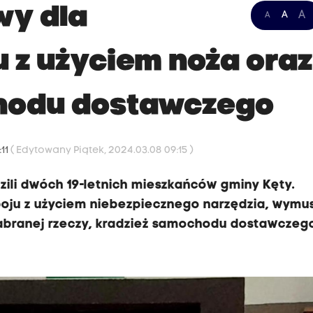
wy dla
A
A
A
 z użyciem noża ora
hodu dostawczego
:11
( Edytowany Piątek, 2024.03.08 09:15 )
dzili dwóch 19-letnich mieszkańców gminy Kęty.
boju z użyciem niebezpiecznego narzędzia, wymu
abranej rzeczy, kradzież samochodu dostawczeg