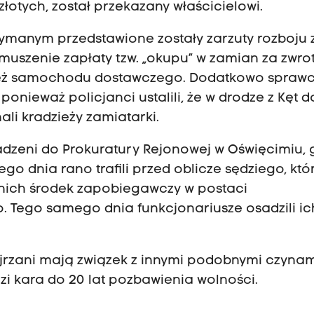
łotych, został przekazany właścicielowi.
manym przedstawione zostały zarzuty rozboju 
uszenie zapłaty tzw. „okupu” w zamian za zwro
zież samochodu dostawczego. Dodatkowo spraw
onieważ policjanci ustalili, że w drodze z Kęt d
li kradzieży zamiatarki.
adzeni do Prokuratury Rejonowej w Oświęcimiu, 
ego dnia rano trafili przed oblicze sędziego, któ
nich środek zapobiegawczy w postaci
 Tego samego dnia funkcjonariusze osadzili ic
ejrzani mają związek z innymi podobnymi czynam
 kara do 20 lat pozbawienia wolności.