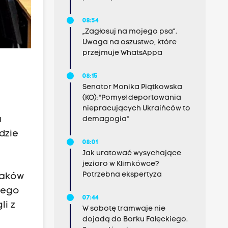
08:54
„Zagłosuj na mojego psa”.
Uwaga na oszustwo, które
przejmuje WhatsAppa
08:15
Senator Monika Piątkowska
(KO): "Pomysł deportowania
niepracujących Ukraińców to
a
demagogia"
dzie
08:01
Jak uratować wysychające
jezioro w Klimkówce?
Potrzebna ekspertyza
paków
niego
07:44
li z
W sobotę tramwaje nie
dojadą do Borku Fałęckiego.