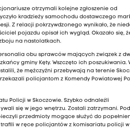
jonariusze otrzymali kolejne zgłoszenie od
tyczyło kradzieży samochodu dostawczego mar
esji. Z relacji pokrzywdzonego wynikało, że nie
ściciel pojazdu opisał ich wygląd. Okazało się, ż
zboju na nastolatkach.
li personalia obu sprawców mających związek z 
eszkańcy gminy Kęty. Wszczęto ich poszukiwania.
ustalili, że mężczyźni przebywają na terenie Sk
rzekazali policjantom z Komendy Powiatowej Pol
atu Policji w Skoczowie. Szybko odnaleźli
ali się w jego wnętrzu. Zostali zatrzymani. Po
pieczyli przedmioty mogące służyć do popełnie
rafili w ręce policjantów z komisariatu policji w