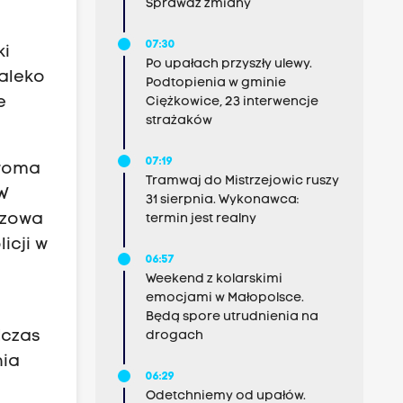
Sprawdź zmiany
07:30
ki
Po upałach przyszły ulewy.
daleko
Podtopienia w gminie
e
Ciężkowice, 23 interwencje
strażaków
07:19
dwoma
Tramwaj do Mistrzejowic ruszy
 W
31 sierpnia. Wykonawca:
oczowa
termin jest realny
icji w
06:57
Weekend z kolarskimi
emocjami w Małopolsce.
Będą spore utrudnienia na
dczas
drogach
nia
06:29
Odetchniemy od upałów.