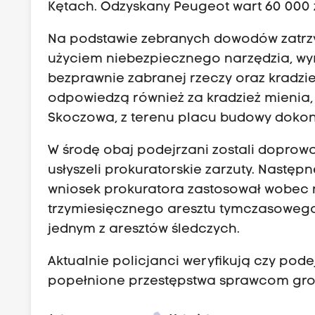
Kętach. Odzyskany Peugeot wart 60 000 z
Na podstawie zebranych dowodów zatrzy
użyciem niebezpiecznego narzędzia, wym
bezprawnie zabranej rzeczy oraz krad
odpowiedzą również za kradzież mienia, p
Skoczowa, z terenu placu budowy dokona
W środę obaj podejrzani zostali doprow
usłyszeli prokuratorskie zarzuty. Następn
wniosek prokuratora zastosował wobec 
trzymiesięcznego aresztu tymczasowego.
jednym z aresztów śledczych.
Aktualnie policjanci weryfikują czy pod
popełnione przestępstwa sprawcom grozi