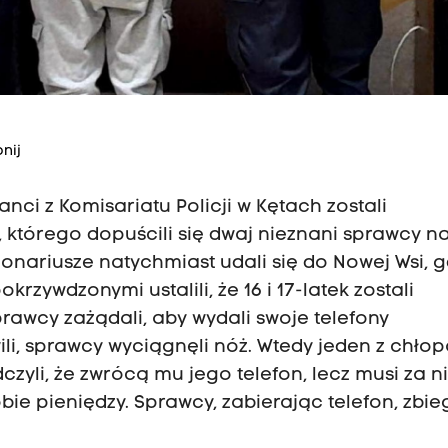
nij
anci z Komisariatu Policji w Kętach zostali
 którego dopuścili się dwaj nieznani sprawcy n
onariusze natychmiast udali się do Nowej Wsi, g
rzywdzonymi ustalili, że 16 i 17-latek zostali
awcy zażądali, aby wydali swoje telefony
i, sprawcy wyciągnęli nóż. Wtedy jeden z chło
czyli, że zwrócą mu jego telefon, lecz musi za 
bie pieniędzy. Sprawcy, zabierając telefon, zbieg