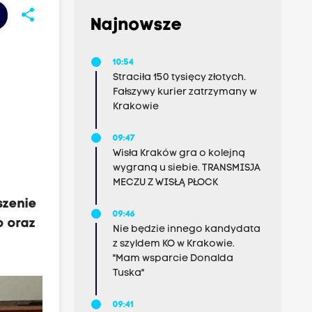
share
Najnowsze
z
10:54
Straciła 150 tysięcy złotych.
Fałszywy kurier zatrzymany w
Krakowie
09:47
Wisła Kraków gra o kolejną
wygraną u siebie. TRANSMISJA
MECZU Z WISŁĄ PŁOCK
szenie
09:46
o oraz
Nie będzie innego kandydata
z szyldem KO w Krakowie.
"Mam wsparcie Donalda
Tuska"
09:41