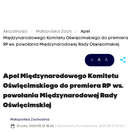
Aktualności
Małopolska Zach.
Apel
Międzynarodowego Komitetu Oświęcimskiego do premiera
RP ws. powołania Międzynarodowej Rady Oświęcimskiej
share
A
A
A
Apel Międzynarodowego Komitetu
Oświęcimskiego do premiera RP ws.
powołania Międzynarodowej Rady
Oświęcimskiej
Małopolska Zachodnia
date_range
Środa, 2021.05.12 18:36
( Edytowany Poniedziałek, 2021.05.31 01:43 )