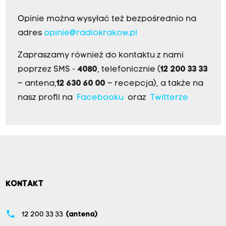
Opinie można wysyłać też bezpośrednio na
adres
opinie@radiokrakow.pl
Zapraszamy również do kontaktu z nami
poprzez SMS -
4080
, telefonicznie (
12 200 33 33
– antena,
12 630 60 00
– recepcja), a także na
nasz profil na
Facebooku
oraz
Twitterze
KONTAKT
phone
12 200 33 33
(antena)