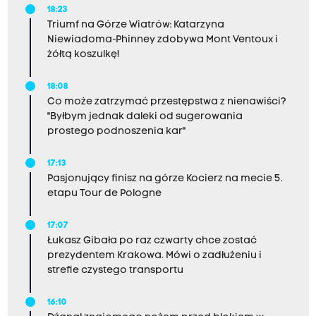
18:23
Triumf na Górze Wiatrów: Katarzyna
Niewiadoma-Phinney zdobywa Mont Ventoux i
żółtą koszulkę!
18:08
Co może zatrzymać przestępstwa z nienawiści?
"Byłbym jednak daleki od sugerowania
prostego podnoszenia kar"
17:13
Pasjonujący finisz na górze Kocierz na mecie 5.
etapu Tour de Pologne
17:07
Łukasz Gibała po raz czwarty chce zostać
prezydentem Krakowa. Mówi o zadłużeniu i
strefie czystego transportu
16:10