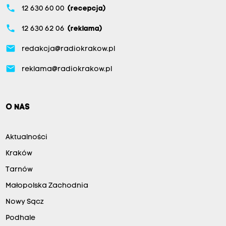
phone
12 630 60 00
(recepcja)
phone
12 630 62 06
(reklama)
email
redakcja@radiokrakow.pl
email
reklama@radiokrakow.pl
O NAS
Aktualności
Kraków
Tarnów
Małopolska Zachodnia
Nowy Sącz
Podhale