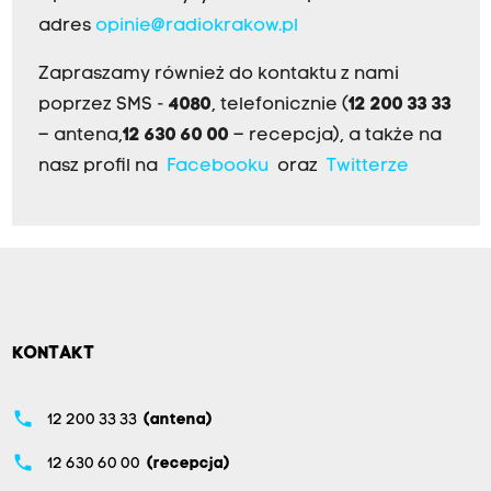
adres
opinie@radiokrakow.pl
Zapraszamy również do kontaktu z nami
poprzez SMS -
4080
, telefonicznie (
12 200 33 33
– antena,
12 630 60 00
– recepcja), a także na
nasz profil na
Facebooku
oraz
Twitterze
KONTAKT
phone
12 200 33 33
(antena)
phone
12 630 60 00
(recepcja)