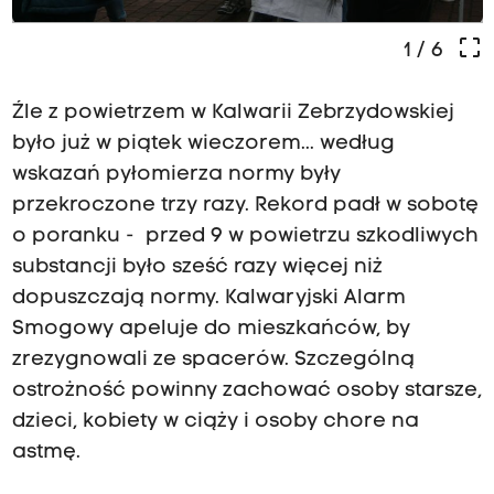
crop_free
1
/ 6
Źle z powietrzem w Kalwarii Zebrzydowskiej
było już w piątek wieczorem... według
wskazań pyłomierza normy były
przekroczone trzy razy. Rekord padł w sobotę
o poranku - przed 9 w powietrzu szkodliwych
substancji było sześć razy więcej niż
dopuszczają normy. Kalwaryjski Alarm
Smogowy apeluje do mieszkańców, by
zrezygnowali ze spacerów. Szczególną
ostrożność powinny zachować osoby starsze,
dzieci, kobiety w ciąży i osoby chore na
astmę.