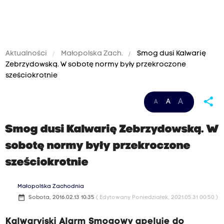
Aktualności
Małopolska Zach.
Smog dusi Kalwarię
Zebrzydowską. W sobotę normy były przekroczone
sześciokrotnie
share
A
A
A
Smog dusi Kalwarię Zebrzydowską. W
sobotę normy były przekroczone
sześciokrotnie
Małopolska Zachodnia
date_range
Sobota, 2016.02.13 10:35
( Edytowany Poniedziałek, 2021.05.31 00:50 )
Kalwaryjski Alarm Smogowy apeluje do