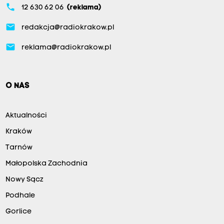
phone
12 630 62 06
(reklama)
email
redakcja@radiokrakow.pl
email
reklama@radiokrakow.pl
O NAS
Aktualności
Kraków
Tarnów
Małopolska Zachodnia
Nowy Sącz
Podhale
Gorlice