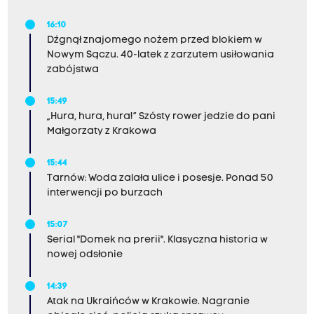
16:10
Dźgnął znajomego nożem przed blokiem w
Nowym Sączu. 40-latek z zarzutem usiłowania
zabójstwa
15:49
„Hura, hura, hura!” Szósty rower jedzie do pani
Małgorzaty z Krakowa
15:44
Tarnów: Woda zalała ulice i posesje. Ponad 50
interwencji po burzach
15:07
Serial "Domek na prerii". Klasyczna historia w
nowej odsłonie
14:39
Atak na Ukraińców w Krakowie. Nagranie