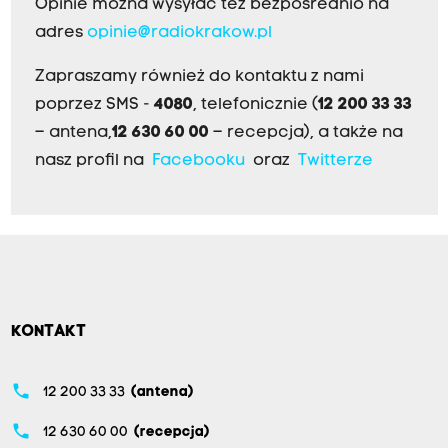
Opinie można wysyłać też bezpośrednio na
adres
opinie@radiokrakow.pl
Zapraszamy również do kontaktu z nami
poprzez SMS -
4080
, telefonicznie (
12 200 33 33
– antena,
12 630 60 00
– recepcja), a także na
nasz profil na
Facebooku
oraz
Twitterze
KONTAKT
phone
12 200 33 33
(antena)
phone
12 630 60 00
(recepcja)