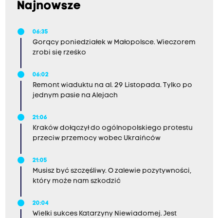
Najnowsze
06:35
Gorący poniedziałek w Małopolsce. Wieczorem
zrobi się rześko
06:02
Remont wiaduktu na al. 29 Listopada. Tylko po
jednym pasie na Alejach
21:06
Kraków dołączył do ogólnopolskiego protestu
przeciw przemocy wobec Ukraińców
21:05
Musisz być szczęśliwy. O zalewie pozytywności,
który może nam szkodzić
20:04
Wielki sukces Katarzyny Niewiadomej. Jest