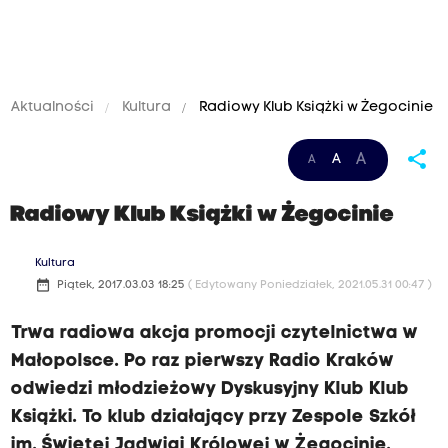
Aktualności
Kultura
Radiowy Klub Książki w Żegocinie
share
A
A
A
Radiowy Klub Książki w Żegocinie
Kultura
date_range
Piątek, 2017.03.03 18:25
( Edytowany Poniedziałek, 2021.05.31 00:47 )
Trwa radiowa akcja promocji czytelnictwa w
Małopolsce. Po raz pierwszy Radio Kraków
odwiedzi młodzieżowy Dyskusyjny Klub Klub
Książki. To klub działający przy Zespole Szkół
im. Świętej Jadwigi Królowej w Żegocinie.