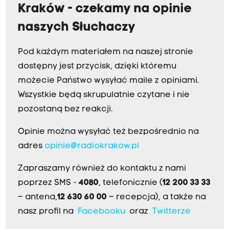
Kraków - czekamy na opinie
naszych Słuchaczy
Pod każdym materiałem na naszej stronie
dostępny jest przycisk, dzięki któremu
możecie Państwo wysyłać maile z opiniami.
Wszystkie będą skrupulatnie czytane i nie
pozostaną bez reakcji.
Opinie można wysyłać też bezpośrednio na
adres
opinie@radiokrakow.pl
Zapraszamy również do kontaktu z nami
poprzez SMS -
4080
, telefonicznie (
12 200 33 33
– antena,
12 630 60 00
– recepcja), a także na
nasz profil na
Facebooku
oraz
Twitterze