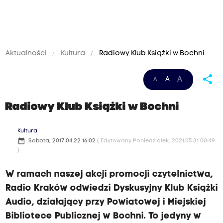
Aktualności
Kultura
Radiowy Klub Książki w Bochni
share
A
A
A
Radiowy Klub Książki w Bochni
Kultura
date_range
Sobota, 2017.04.22 16:02
( Edytowany Poniedziałek, 2021.05.31 00:49
)
W ramach naszej akcji promocji czytelnictwa,
Radio Kraków odwiedzi Dyskusyjny Klub Książki
Audio, działający przy Powiatowej i Miejskiej
Bibliotece Publicznej w Bochni. To jedyny w