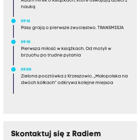
Adam Mirek o książkach, które oswajają dzieci z
nauką
09:16
Pasy grają o pierwsze zwycięstwo. TRANSMISJA
09:10
Pierwsza miłość w książkach. Od motyli w
brzuchu po trudne pytania
09:00
Zielona pocztówka z Krzeszowic. „Małopolska na
dwóch kółkach” odkrywa kolejne miejsca
Skontaktuj się z Radiem