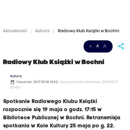
Aktualności
Kultura
Radiowy Klub Książki w Bochni
share
A
A
A
Radiowy Klub Książki w Bochni
Kultura
date_range
Czwartek, 2017.05.18 14:52
( Edytowany Poniedziałek, 2021.05.31
00:49 )
Spotkanie Radiowego Klubu Książki
rozpocznie się 19 maja o godz. 17:15 w
Bibliotece Publicznej w Bochni. Retransmisja
spotkania w Kole Kultury 25 maja po g. 22.