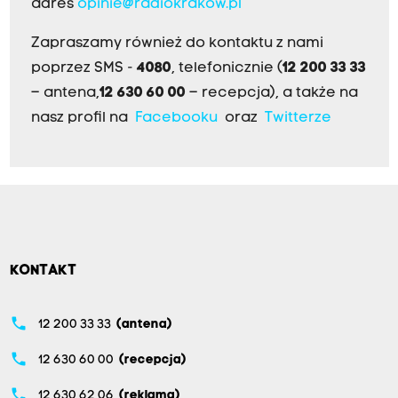
adres
opinie@radiokrakow.pl
Zapraszamy również do kontaktu z nami
poprzez SMS -
4080
, telefonicznie (
12 200 33 33
– antena,
12 630 60 00
– recepcja), a także na
nasz profil na
Facebooku
oraz
Twitterze
KONTAKT
phone
12 200 33 33
(antena)
phone
12 630 60 00
(recepcja)
phone
12 630 62 06
(reklama)