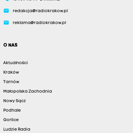
email
redakcja@radiokrakow.pl
email
reklama@radiokrakow.pl
O NAS
Aktualności
Kraków
Tarnów
Małopolska Zachodnia
Nowy Sącz
Podhale
Gorlice
Ludzie Radia