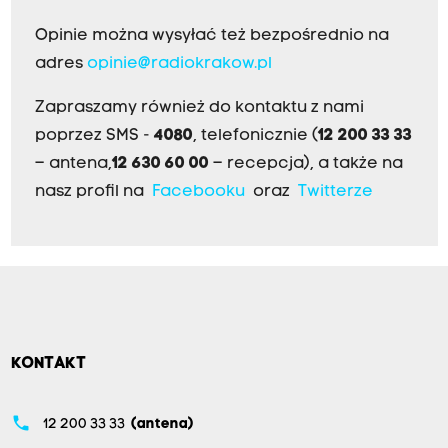
Opinie można wysyłać też bezpośrednio na
adres
opinie@radiokrakow.pl
Zapraszamy również do kontaktu z nami
poprzez SMS -
4080
, telefonicznie (
12 200 33 33
– antena,
12 630 60 00
– recepcja), a także na
nasz profil na
Facebooku
oraz
Twitterze
KONTAKT
phone
12 200 33 33
(antena)