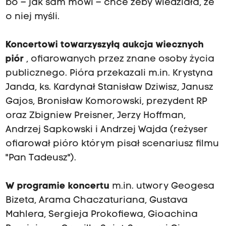
bo – jak sam mówi – chce żeby wiedziała, że
o niej myśli.
Koncertowi towarzyszyłą aukcja wiecznych
piór
, ofiarowanych przez znane osoby życia
publicznego. Pióra przekazali m.in. Krystyna
Janda, ks. Kardynał Stanisław Dziwisz, Janusz
Gajos, Bronisław Komorowski, prezydent RP
oraz Zbigniew Preisner, Jerzy Hoffman,
Andrzej Sapkowski i Andrzej Wajda (reżyser
ofiarował pióro którym pisał scenariusz filmu
"Pan Tadeusz").
W programie koncertu
m.in. utwory Geogesa
Bizeta, Arama Chaczaturiana, Gustava
Mahlera, Sergieja Prokofiewa, Gioachina