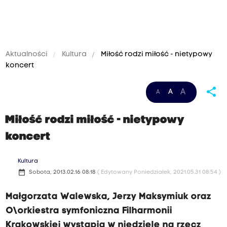
Aktualności
Kultura
Miłość rodzi miłość - nietypowy
koncert
share
A
A
A
Miłość rodzi miłość - nietypowy
koncert
Kultura
date_range
Sobota, 2013.02.16 08:18
( Edytowany Poniedziałek, 2021.05.31 08:54 )
Małgorzata Walewska, Jerzy Maksymiuk oraz
O\orkiestra symfoniczna Filharmonii
Krakowskiej wystąpią w niedzielę na rzecz