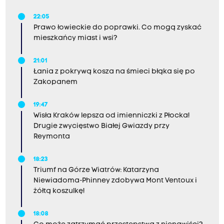
22:05
Prawo łowieckie do poprawki. Co mogą zyskać
mieszkańcy miast i wsi?
21:01
Łania z pokrywą kosza na śmieci błąka się po
Zakopanem
19:47
Wisła Kraków lepsza od imienniczki z Płocka!
Drugie zwycięstwo Białej Gwiazdy przy
Reymonta
18:23
Triumf na Górze Wiatrów: Katarzyna
Niewiadoma-Phinney zdobywa Mont Ventoux i
żółtą koszulkę!
18:08