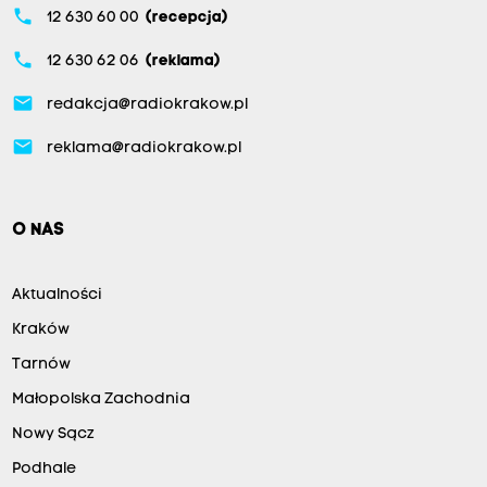
phone
12 630 60 00
(recepcja)
phone
12 630 62 06
(reklama)
email
redakcja@radiokrakow.pl
email
reklama@radiokrakow.pl
O NAS
Aktualności
Kraków
Tarnów
Małopolska Zachodnia
Nowy Sącz
Podhale