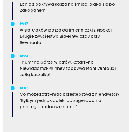
Łania z pokrywą kosza na śmieci błąka się po
Zakopanem
19:47
Wisła Kraków lepsza od imienniczki z Płocka!
Drugie zwycięstwo Białej Gwiazdy przy
Reymonta
18:23
Triumf na Górze Wiatrów: Katarzyna
Niewiadoma-Phinney zdobywa Mont Ventoux i
żółtą koszulkę!
18:08
Co może zatrzymać przestępstwa z nienawiści?
"Byłbym jednak daleki od sugerowania
prostego podnoszenia kar"