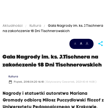
Aktualności
Kultura
Gala Nagrody im. ks. J.Tischnera
na zakończenie 18 Dni Tischnerowskich
share
A
A
A
Gala Nagrody im. ks. J.Tischnera na
zakończenie 18 Dni Tischnerowskich
Kultura
date_range
Piątek, 2018.04.20 16:18
( Edytowany Czwartek, 2021.10.14 11:08 )
Nagrody i statuetki autorstwa Mariana
Gromady odbiorą Miłosz Puczydłowski filozof z
Uniwersytetu Pedagogicznego w Krakowie,