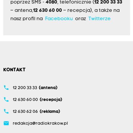
poprzez SMS -
4080
, telefonicznie (
12 200 33 33
– antena,
12 630 60 00
– recepcja), a także na
nasz profil na
Facebooku
oraz
Twitterze
KONTAKT
phone
12 200 33 33
(antena)
phone
12 630 60 00
(recepcja)
phone
12 630 62 06
(reklama)
email
redakcja@radiokrakow.pl