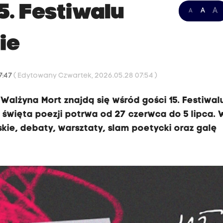
. Festiwalu
A
A
A
ie
7:47
( Edytowany Czwartek, 2026.05.28 07:54 )
i Walżyna Mort znajdą się wśród gości 15. Festiwal
 święta poezji potrwa od 27 czerwca do 5 lipca. 
ie, debaty, warsztaty, slam poetycki oraz galę