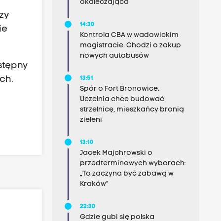
okaleczająca
zy
14:30
ie
Kontrola CBA w wadowickim
magistracie. Chodzi o zakup
nowych autobusów
stępny
ch.
13:51
Spór o Fort Bronowice.
Uczelnia chce budować
strzelnicę, mieszkańcy bronią
zieleni
13:10
Jacek Majchrowski o
przedterminowych wyborach:
„To zaczyna być zabawą w
Kraków”
22:30
Gdzie gubi się polska