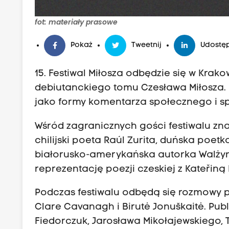
fot: materiały prasowe
Pokaż
Tweetnij
Udostęp
15. Festiwal Miłosza odbędzie się w Krak
debiutanckiego tomu Czesława Miłosza. 
jako formy komentarza społecznego i s
Wśród zagranicznych gości festiwalu zn
chilijski poeta Raúl Zurita, duńska poe
białorusko-amerykańska autorka Walżyn
reprezentację poezji czeskiej z Kateři
Podczas festiwalu odbędą się rozmowy 
Clare Cavanagh i Birutė Jonuškaitė. Publ
Fiedorczuk, Jarosława Mikołajewskiego, 