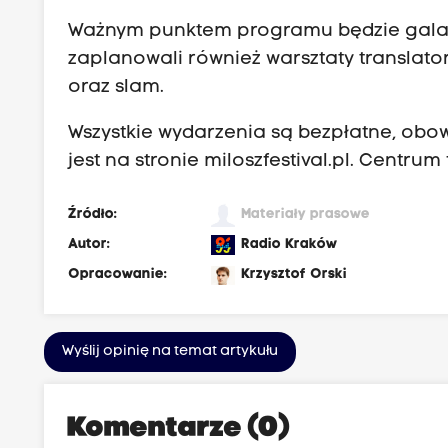
Ważnym punktem programu będzie gala N
zaplanowali również warsztaty translator
oraz slam.
Wszystkie wydarzenia są bezpłatne, obow
jest na stronie miloszfestival.pl. Centru
Źródło:
Materiały prasowe
Autor:
Radio Kraków
Opracowanie:
Krzysztof Orski
Wyślij opinię na temat artykułu
Komentarze (0)