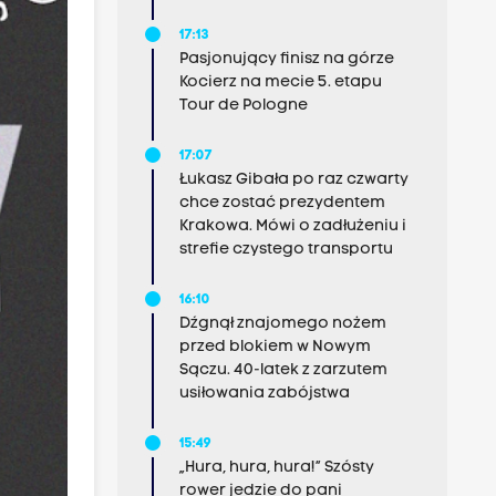
17:13
Pasjonujący finisz na górze
Kocierz na mecie 5. etapu
Tour de Pologne
17:07
Łukasz Gibała po raz czwarty
chce zostać prezydentem
Krakowa. Mówi o zadłużeniu i
strefie czystego transportu
16:10
Dźgnął znajomego nożem
przed blokiem w Nowym
Sączu. 40-latek z zarzutem
usiłowania zabójstwa
15:49
„Hura, hura, hura!” Szósty
rower jedzie do pani