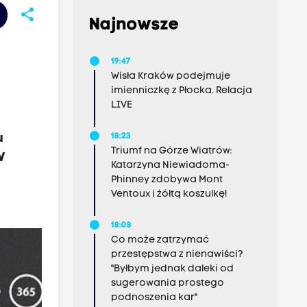
share
Najnowsze
19:47
Wisła Kraków podejmuje
imienniczkę z Płocka. Relacja
LIVE
u
18:23
Triumf na Górze Wiatrów:
W
Katarzyna Niewiadoma-
Phinney zdobywa Mont
Ventoux i żółtą koszulkę!
18:08
Co może zatrzymać
przestępstwa z nienawiści?
"Byłbym jednak daleki od
sugerowania prostego
podnoszenia kar"