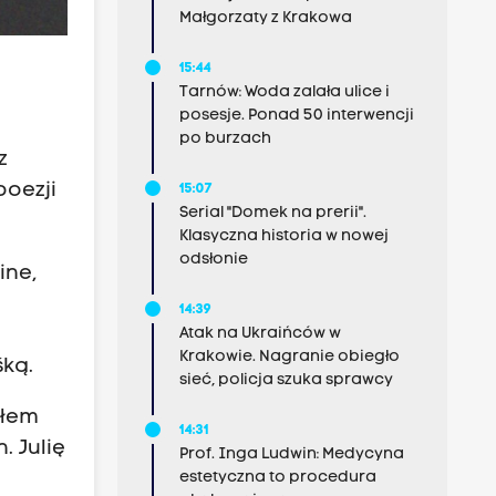
Małgorzaty z Krakowa
15:44
Tarnów: Woda zalała ulice i
posesje. Ponad 50 interwencji
po burzach
z
poezji
15:07
Serial "Domek na prerii".
Klasyczna historia w nowej
odsłonie
ine,
14:39
Atak na Ukraińców w
Krakowie. Nagranie obiegło
šką.
sieć, policja szuka sprawcy
ałem
14:31
. Julię
Prof. Inga Ludwin: Medycyna
estetyczna to procedura