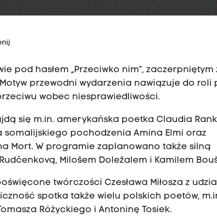
nij
owie pod hasłem „Przeciwko nim”, zaczerpniętym 
Motyw przewodni wydarzenia nawiązuje do roli 
przeciwu wobec niesprawiedliwości.
ajdą się m.in. amerykańska poetka Claudia Rank
tka somalijskiego pochodzenia Amina Elmi oraz
a Mort. W programie zaplanowano także silną
ną Rudčenkovą, Milošem Doležalem i Kamilem Bou
poświęcone twórczości Czesława Miłosza z udzi
iczność spotka także wielu polskich poetów, m.in
Tomasza Różyckiego i Antoninę Tosiek.