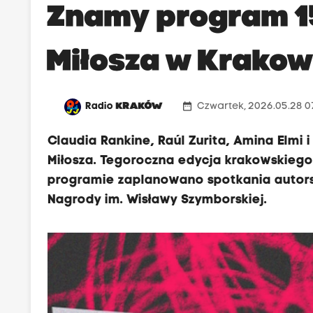
Znamy program 15
Miłosza w Krakow
date_range
Radio
KRAKÓW
Czwartek, 2026.05.28 0
Claudia Rankine, Raúl Zurita, Amina Elmi 
Miłosza. Tegoroczna edycja krakowskiego
programie zaplanowano spotkania autorsk
Nagrody im. Wisławy Szymborskiej.