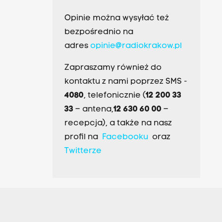
Opinie można wysyłać też
bezpośrednio na
adres
opinie@radiokrakow.pl
Zapraszamy również do
kontaktu z nami poprzez SMS -
4080
, telefonicznie (
12 200 33
33
– antena,
12 630 60 00
–
recepcja), a także na nasz
profil na
Facebooku
oraz
Twitterze