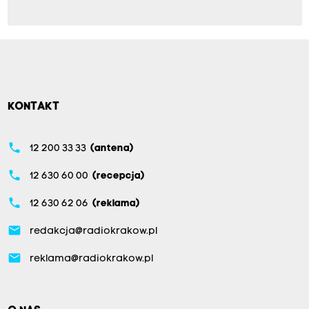
KONTAKT
phone
12 200 33 33
(antena)
phone
12 630 60 00
(recepcja)
phone
12 630 62 06
(reklama)
email
redakcja@radiokrakow.pl
email
reklama@radiokrakow.pl