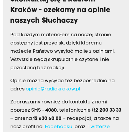
Kraków - czekamy na opinie
naszych Słuchaczy
Pod każdym materiałem na naszej stronie
dostępny jest przycisk, dzięki któremu
możecie Państwo wysyłać maile z opiniami.
Wszystkie będą skrupulatnie czytane i nie
pozostaną bez reakcji.
Opinie można wysyłać też bezpośrednio na
adres
opinie@radiokrakow.pl
Zapraszamy również do kontaktu z nami
poprzez SMS -
4080
, telefonicznie (
12 200 33 33
– antena,
12 630 60 00
– recepcja), a także na
nasz profil na
Facebooku
oraz
Twitterze