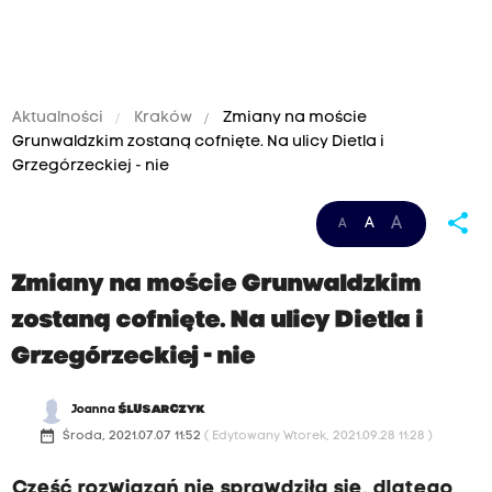
Aktualności
Kraków
Zmiany na moście
Grunwaldzkim zostaną cofnięte. Na ulicy Dietla i
Grzegórzeckiej - nie
share
A
A
A
Zmiany na moście Grunwaldzkim
zostaną cofnięte. Na ulicy Dietla i
Grzegórzeckiej - nie
Joanna
ŚLUSARCZYK
date_range
Środa, 2021.07.07 11:52
( Edytowany Wtorek, 2021.09.28 11:28 )
Część rozwiązań nie sprawdziła się, dlatego