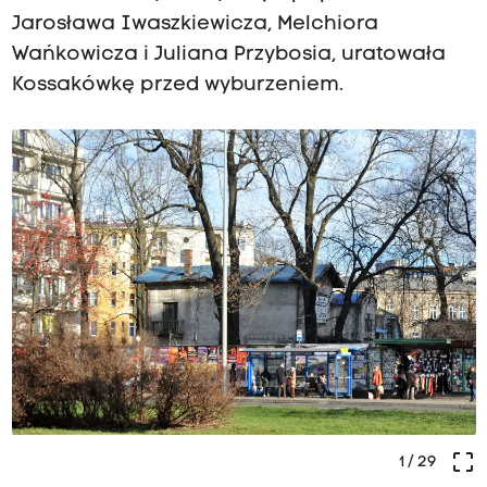
Jarosława Iwaszkiewicza, Melchiora
Wańkowicza i Juliana Przybosia, uratowała
Kossakówkę przed wyburzeniem.
crop_free
1
/ 29