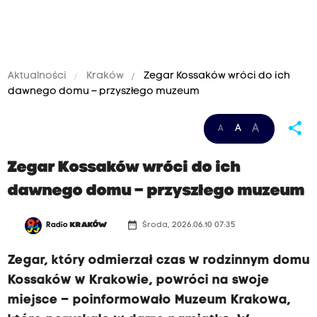
Aktualności
Kraków
Zegar Kossaków wróci do ich
dawnego domu – przyszłego muzeum
share
A
A
A
Zegar Kossaków wróci do ich
dawnego domu – przyszłego muzeum
date_range
Radio
KRAKÓW
Środa, 2026.06.10 07:35
Zegar, który odmierzał czas w rodzinnym domu
Kossaków w Krakowie, powróci na swoje
miejsce – poinformowało Muzeum Krakowa,