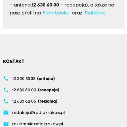
– antena,
12 630 60 00
– recepcja), a także na
nasz profil na
Facebooku
oraz
Twitterze
KONTAKT
phone
12 200 33 33
(antena)
phone
12 630 60 00
(recepcja)
phone
12 630 62 06
(reklama)
email
redakcja@radiokrakow.pl
email
reklama@radiokrakow.pl