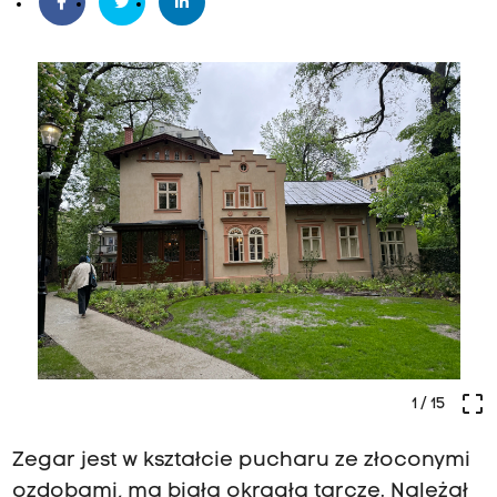
crop_free
1
/ 15
Zegar jest w kształcie pucharu ze złoconymi
ozdobami, ma białą okrągłą tarczę. Należał