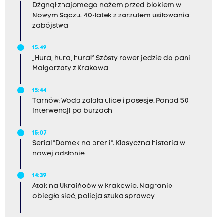
Dźgnął znajomego nożem przed blokiem w
Nowym Sączu. 40-latek z zarzutem usiłowania
zabójstwa
15:49
„Hura, hura, hura!” Szósty rower jedzie do pani
Małgorzaty z Krakowa
15:44
Tarnów: Woda zalała ulice i posesje. Ponad 50
interwencji po burzach
15:07
Serial "Domek na prerii". Klasyczna historia w
nowej odsłonie
14:39
Atak na Ukraińców w Krakowie. Nagranie
obiegło sieć, policja szuka sprawcy