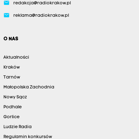
email
redakcja@radiokrakow.pl
email
reklama@radiokrakow.pl
O NAS
Aktualności
Kraków
Tarnów
Małopolska Zachodnia
Nowy Sącz
Podhale
Gorlice
Ludzie Radia
Regulamin konkursów