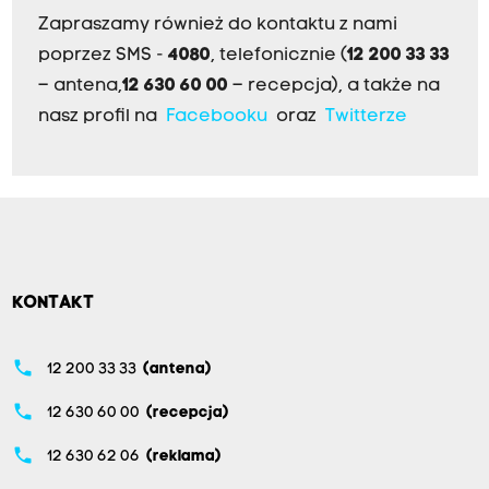
Zapraszamy również do kontaktu z nami
poprzez SMS -
4080
, telefonicznie (
12 200 33 33
– antena,
12 630 60 00
– recepcja), a także na
nasz profil na
Facebooku
oraz
Twitterze
KONTAKT
phone
12 200 33 33
(antena)
phone
12 630 60 00
(recepcja)
phone
12 630 62 06
(reklama)