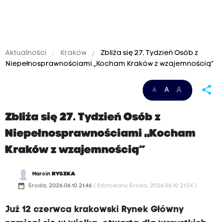
Aktualności
Kraków
Zbliża się 27. Tydzień Osób z
Niepełnosprawnościami „Kocham Kraków z wzajemnością”
share
A
A
A
Zbliża się 27. Tydzień Osób z
Niepełnosprawnościami „Kocham
Kraków z wzajemnością”
Marcin
RYSZKA
date_range
Środa, 2026.06.10 21:46
( Edytowany Środa, 2026.06.10 21:54 )
Już 12 czerwca krakowski Rynek Główny