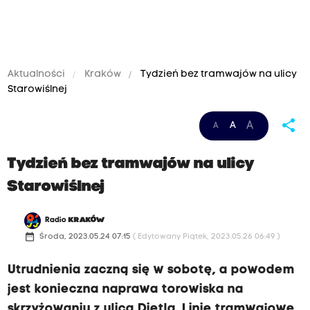
Aktualności
Kraków
Tydzień bez tramwajów na ulicy
Starowiślnej
share
A
A
A
Tydzień bez tramwajów na ulicy
Starowiślnej
Radio
KRAKÓW
date_range
Środa, 2023.05.24 07:15
( Edytowany Piątek, 2023.05.26 06:49 )
Utrudnienia zaczną się w sobotę, a powodem
jest konieczna naprawa torowiska na
skrzyżowaniu z ulicą Dietla. Linie tramwajowe