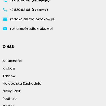
phone
12 630 60 00
(recepcja)
phone
12 630 62 06
(reklama)
email
redakcja@radiokrakow.pl
email
reklama@radiokrakow.pl
O NAS
Aktualności
Kraków
Tarnów
Małopolska Zachodnia
Nowy Sącz
Podhale