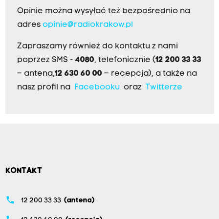
Opinie można wysyłać też bezpośrednio na
adres
opinie@radiokrakow.pl
Zapraszamy również do kontaktu z nami
poprzez SMS -
4080
, telefonicznie (
12 200 33 33
– antena,
12 630 60 00
– recepcja), a także na
nasz profil na
Facebooku
oraz
Twitterze
KONTAKT
phone
12 200 33 33
(antena)