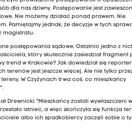
wa było prowadzone postępowanie o opuszczen
osób dla nas dziwny. Postępowanie jest zawieszon
dowe. Nie możemy działać ponad prawem. Nie
lem. Pamiętajmy jednak, że decyzje w tych spra
 magistratu.
obne postępowania sądowe. Ostatnio jedno z nic
ściciela, który skutecznie zasiedział fragment
 trend w Krakowie? Jak dowiedział się reporter
 terenów jest jeszcze więcej. Ale nie tylko prze
e tereny. W Czyżynach trwa coś, co mieszkańcy
".
ł Drewnicki: "Mieszkańcy zostali wywłaszczeni 
rzestało istnieć, a więc skończyła się funkcja te
ciciele albo ich spadkobiercy zaczęli sobie o t
.