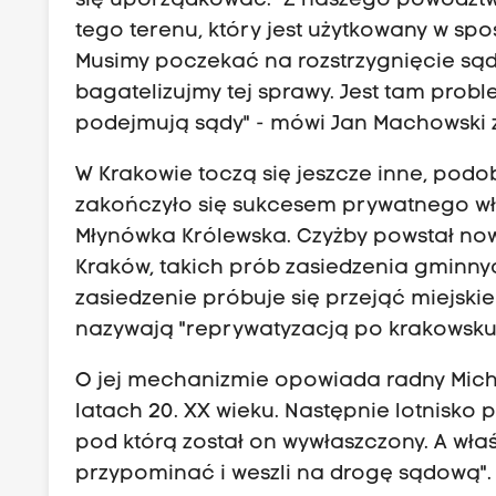
się uporządkować. "Z naszego powództ
tego terenu, który jest użytkowany w sp
Musimy poczekać na rozstrzygnięcie są
bagatelizujmy tej sprawy. Jest tam prob
podejmują sądy" - mówi Jan Machowski z
W Krakowie toczą się jeszcze inne, pod
zakończyło się sukcesem prywatnego wła
Młynówka Królewska. Czyżby powstał nowy
Kraków, takich prób zasiedzenia gminnych
zasiedzenie próbuje się przejąć miejski
nazywają "reprywatyzacją po krakowsku
O jej mechanizmie opowiada radny Micha
latach 20. XX wieku. Następnie lotnisko p
pod którą został on wywłaszczony. A właś
przypominać i weszli na drogę sądową"