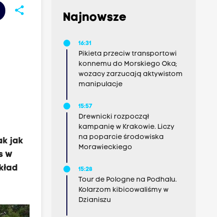
share
Najnowsze
16:31
Pikieta przeciw transportowi
konnemu do Morskiego Oka;
wozacy zarzucają aktywistom
manipulacje
15:57
Drewnicki rozpoczął
kampanię w Krakowie. Liczy
na poparcie środowiska
ak jak
Morawieckiego
s w
kład
15:28
Tour de Pologne na Podhalu.
Kolarzom kibicowaliśmy w
Dzianiszu