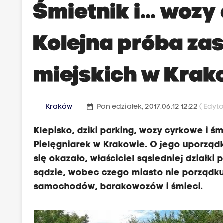
Śmietnik i... woz
Kolejna próba za
miejskich w Krak
date_range
Kraków
Poniedziałek, 2017.06.12 12:22
( Edyt
Klepisko, dziki parking, wozy cyrkowe i śm
Pielęgniarek w Krakowie. O jego uporządk
się okazało, właściciel sąsiedniej działki 
sądzie, wobec czego miasto nie porządkuj
samochodów, barakowozów i śmieci.