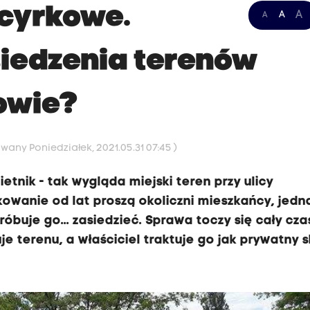
y cyrkowe.
A
A
A
siedzenia terenów
owie?
owany Poniedziałek, 2021.05.31 07:45 )
ietnik - tak wygląda miejski teren przy ulicy
owanie od lat proszą okoliczni mieszkańcy, jedn
próbuje go... zasiedzieć. Sprawa toczy się cały cza
e terenu, a właściciel traktuje go jak prywatny s