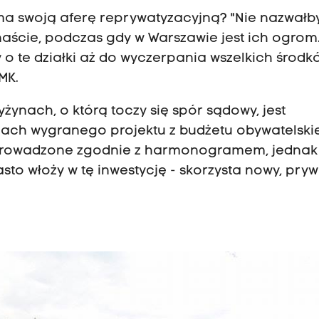
ma swoją aferę reprywatyzacyjną? "Nie nazwał
anaście, podczas gdy w Warszawie jest ich ogrom
y o te działki aż do wyczerpania wszelkich środk
UMK.
yżynach, o którą toczy się spór sądowy, jest
ch wygranego projektu z budżetu obywatelski
 prowadzone zgodnie z harmonogramem, jednak
asto włoży w tę inwestycję - skorzysta nowy, pry