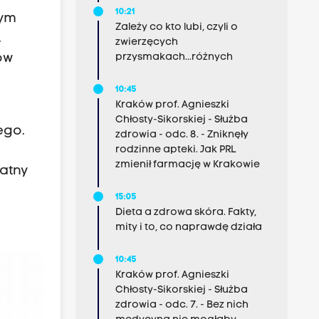
10:21
bym
Zależy co kto lubi, czyli o
.
zwierzęcych
przysmakach...różnych
ów
10:45
Kraków prof. Agnieszki
Chłosty-Sikorskiej - Służba
ego.
zdrowia - odc. 8. - Zniknęły
rodzinne apteki. Jak PRL
zmienił farmację w Krakowie
watny
15:05
Dieta a zdrowa skóra. Fakty,
mity i to, co naprawdę działa
10:45
Kraków prof. Agnieszki
Chłosty-Sikorskiej - Służba
zdrowia - odc. 7. - Bez nich