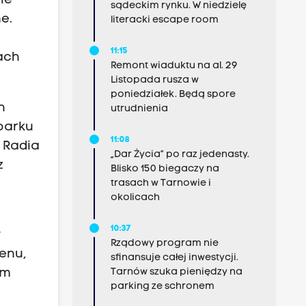
ie
sądeckim rynku. W niedzielę
e.
literacki escape room
11:15
wach
Remont wiaduktu na al. 29
Listopada rusza w
poniedziałek. Będą spore
h
utrudnienia
 parku
11:08
 Radia
„Dar Życia” po raz jedenasty.
z
Blisko 150 biegaczy na
trasach w Tarnowie i
okolicach
10:37
w
Rządowy program nie
renu,
sfinansuje całej inwestycji.
ym
Tarnów szuka pieniędzy na
parking ze schronem