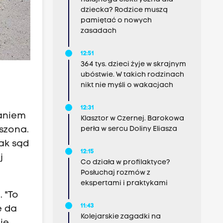
dziecka? Rodzice muszą
pamiętać o nowych
zasadach
12:51
364 tys. dzieci żyje w skrajnym
ubóstwie. W takich rodzinach
nikt nie myśli o wakacjach
12:31
zaniem
Klasztor w Czernej. Barokowa
perła w sercu Doliny Eliasza
eszona.
jak sąd
12:15
j
Co działa w profilaktyce?
Posłuchaj rozmów z
ekspertami i praktykami
 "To
11:43
e da
Kolejarskie zagadki na