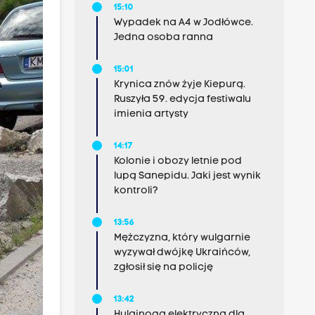
15:10
Wypadek na A4 w Jodłówce.
Jedna osoba ranna
15:01
Krynica znów żyje Kiepurą.
Ruszyła 59. edycja festiwalu
imienia artysty
14:17
Kolonie i obozy letnie pod
lupą Sanepidu. Jaki jest wynik
kontroli?
13:56
Mężczyzna, który wulgarnie
wyzywał dwójkę Ukraińców,
zgłosił się na policję
13:42
Hulajnoga elektryczna dla