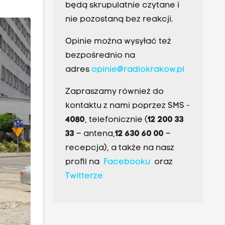
będą skrupulatnie czytane i
nie pozostaną bez reakcji.
Opinie można wysyłać też
bezpośrednio na
adres
opinie@radiokrakow.pl
Zapraszamy również do
kontaktu z nami poprzez SMS -
4080
, telefonicznie (
12 200 33
33
– antena,
12 630 60 00
–
recepcja), a także na nasz
profil na
Facebooku
oraz
Twitterze