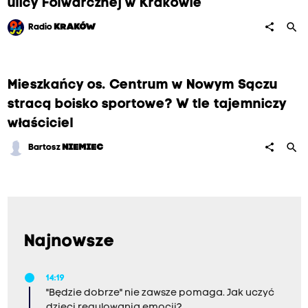
ulicy Folwarcznej w Krakowie
search
share
Radio
KRAKÓW
Mieszkańcy os. Centrum w Nowym Sączu
stracą boisko sportowe? W tle tajemniczy
właściciel
search
share
Bartosz
NIEMIEC
Najnowsze
14:19
"Będzie dobrze" nie zawsze pomaga. Jak uczyć
dzieci regulowania emocji?