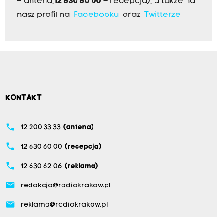
– antena,
12 630 60 00
– recepcja), a także na
nasz profil na
Facebooku
oraz
Twitterze
KONTAKT
phone
12 200 33 33
(antena)
phone
12 630 60 00
(recepcja)
phone
12 630 62 06
(reklama)
email
redakcja@radiokrakow.pl
email
reklama@radiokrakow.pl