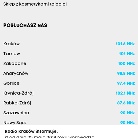
Sklep z kosmetykami tolpa.pl
POSŁUCHASZ NAS
Kraków
101.6 MHz
Tarnów
101 MHz
Zakopane
100 MHz
Andrychów
98.8 MHz
Gorlice
97.4 MHz
Krynica-Zdrój
102.1 MHz
Rabka-Zdrój
87.6 MHz
Szczawnica
90 MHz
Nowy Sącz
90 MHz
Radio Kraków informuje,
iż od dnia 25 maja 2018 roku wprowadza