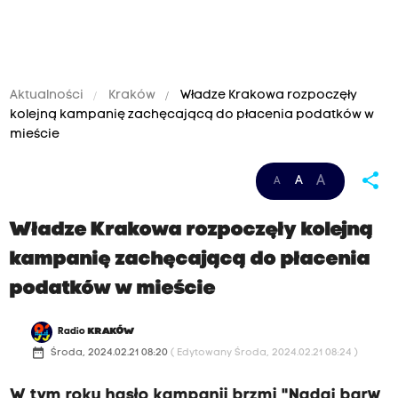
Aktualności
Kraków
Władze Krakowa rozpoczęły
kolejną kampanię zachęcającą do płacenia podatków w
mieście
share
A
A
A
Władze Krakowa rozpoczęły kolejną
kampanię zachęcającą do płacenia
podatków w mieście
Radio
KRAKÓW
date_range
Środa, 2024.02.21 08:20
( Edytowany Środa, 2024.02.21 08:24 )
W tym roku hasło kampanii brzmi "Nadaj barw