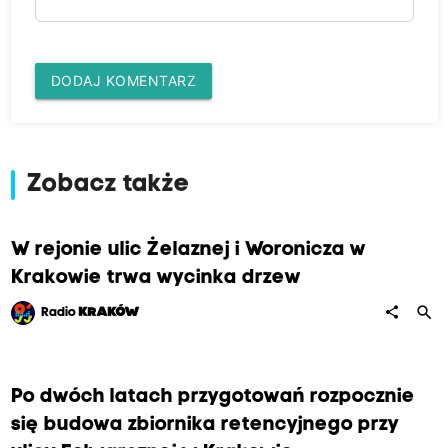
DODAJ KOMENTARZ
Zobacz także
W rejonie ulic Żelaznej i Woronicza w
Krakowie trwa wycinka drzew
search
share
Radio
KRAKÓW
Po dwóch latach przygotowań rozpocznie
się budowa zbiornika retencyjnego przy