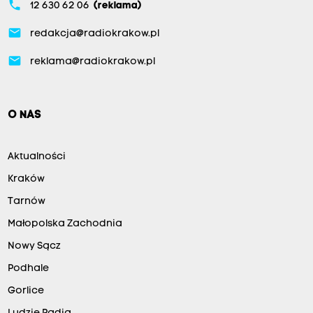
phone
12 630 62 06
(reklama)
email
redakcja@radiokrakow.pl
email
reklama@radiokrakow.pl
O NAS
Aktualności
Kraków
Tarnów
Małopolska Zachodnia
Nowy Sącz
Podhale
Gorlice