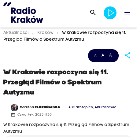
search
menu
Aktualności
Kraków
W Krakowie rozpoczyna się 11.
Przegląd Filmów o Spektrum Autyzmu
share
A
A
A
W Krakowie rozpoczyna się 11.
Przegląd Filmów o Spektrum
Autyzmu
Marzena
FLORKOWSKA
ABC szczepień, ABC zdrowia
date_range
Czwartek, 2023.11.30
W Krakowie rozpoczyna się 11. Przegląd Filmów o Spektrum
Autyzmu