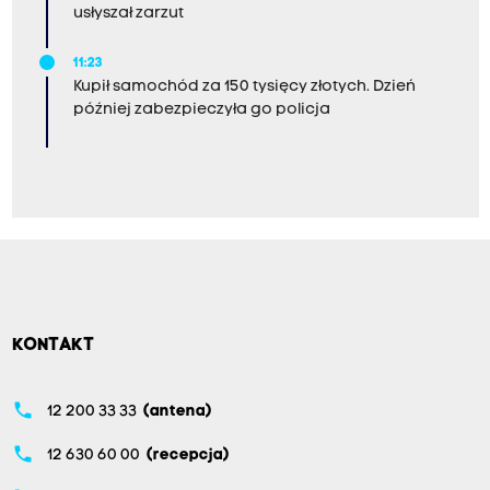
usłyszał zarzut
11:23
Kupił samochód za 150 tysięcy złotych. Dzień
później zabezpieczyła go policja
KONTAKT
phone
12 200 33 33
(antena)
phone
12 630 60 00
(recepcja)