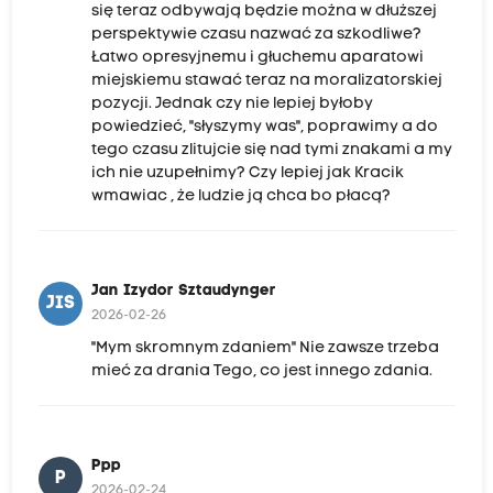
się teraz odbywają będzie można w dłuższej
perspektywie czasu nazwać za szkodliwe?
Łatwo opresyjnemu i głuchemu aparatowi
miejskiemu stawać teraz na moralizatorskiej
pozycji. Jednak czy nie lepiej byłoby
powiedzieć, "słyszymy was", poprawimy a do
tego czasu zlitujcie się nad tymi znakami a my
ich nie uzupełnimy? Czy lepiej jak Kracik
wmawiac , że ludzie ją chca bo płacą?
Jan Izydor Sztaudynger
JIS
2026-02-26
"Mym skromnym zdaniem" Nie zawsze trzeba
mieć za drania Tego, co jest innego zdania.
Ppp
P
2026-02-24