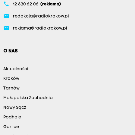
phone
12 630 62 06
(reklama)
email
redakcja@radiokrakow.pl
email
reklama@radiokrakow.pl
O NAS
Aktualności
Kraków
Tarnów
Małopolska Zachodnia
Nowy Sącz
Podhale
Gorlice