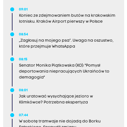
09:01
Koniec ze zdejmowaniem butów na krakowskim
lotnisku. Kraków Airport pierwszy w Polsce
08:54
„Zagłosuj na mojego psa”. Uwaga na oszustwo,
które przejmuje WhatsAppa
08:15
Senator Monika Piątkowska (KO): "Pomysł
deportowania niepracujących Ukraińców to
demagogia"
08:01
Jak uratować wysychające jezioro w
Klimkówce? Potrzebna ekspertyza
07:44
W sobotę tramwaje nie dojadą do Borku