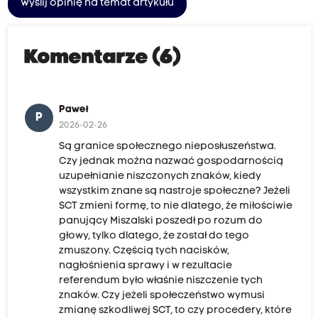
Wyślij opinię na temat artykułu
Komentarze (6)
Paweł
P
2026-02-26
Są granice społecznego nieposłuszeństwa.
Czy jednak można nazwać gospodarnością
uzupełnianie niszczonych znaków, kiedy
wszystkim znane są nastroje społeczne? Jeżeli
SCT zmieni formę, to nie dlatego, że miłościwie
panujący Miszalski poszedł po rozum do
głowy, tylko dlatego, że został do tego
zmuszony. Częścią tych nacisków,
nagłośnienia sprawy i w rezultacie
referendum było właśnie niszczenie tych
znaków. Czy jeżeli społeczeństwo wymusi
zmianę szkodliwej SCT, to czy procedery, które