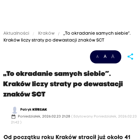
Aktualności
Kraków
„To okradanie samych siebie”.
Kraków liczy straty po dewastacji znaków SCT
share
A
A
A
„To okradanie samych siebie”.
Kraków liczy straty po dewastacji
znaków SCT
Patryk
KUBIAK
date_range
Poniedziałek, 2026.02.23 21:28
( Edytowany Poniedziałek, 2026.02.23
21:42 )
Od początku roku Kraków stracił już około 41