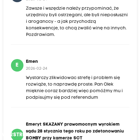
Zawsze i wszędzie należy przypominać, że
urzędnicy byli ostrzegani, ale byli nieposłuszni
i aroganccy - a jak przychodzą
konsekwencje, to chcą zwalić winę na innych.
Pozdrawiam.
Emen
E
2026-02-24
Wystarczy zlikwidowac strefę i problem się
rozwiąże, to naprawdę proste. Pan Olek
mięknie coraz bardziej więc pomóżmy mu i
podpisujmy się pod referendum
Emeryt SKAZANY prawomocnym wyrokiem
sądu 28 stycznia tego roku po zdetonowaniu
PWS2STRPZBPKS
BOMBY przy kamerze SCT