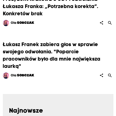
Łukasza Franka: „Potrzebna korekta”.
Konkretów brak
search
share
Ola
SOBCZAK
Łukasz Franek zabiera głos w sprawie
swojego odwołania. "Poparcie
pracowników było dla mnie największa
laurką"
search
share
Ola
SOBCZAK
Najnowsze