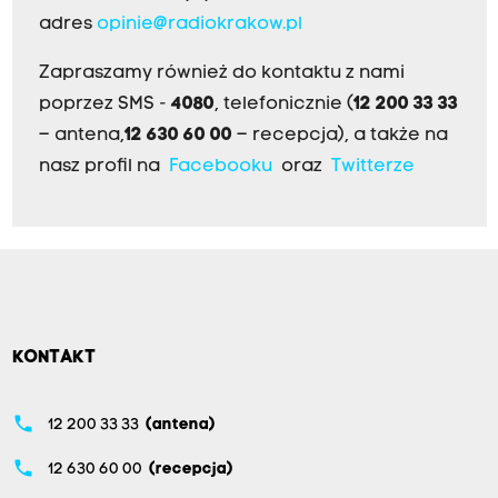
adres
opinie@radiokrakow.pl
Zapraszamy również do kontaktu z nami
poprzez SMS -
4080
, telefonicznie (
12 200 33 33
– antena,
12 630 60 00
– recepcja), a także na
nasz profil na
Facebooku
oraz
Twitterze
KONTAKT
phone
12 200 33 33
(antena)
phone
12 630 60 00
(recepcja)