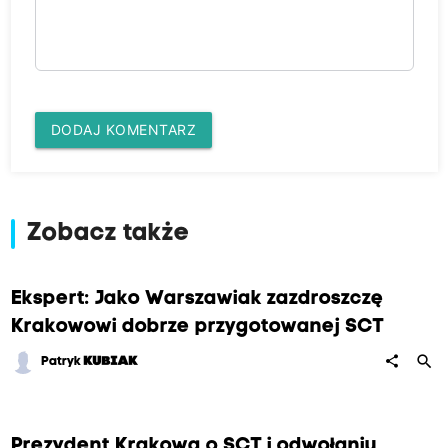
DODAJ KOMENTARZ
Zobacz także
Ekspert: Jako Warszawiak zazdroszczę
Krakowowi dobrze przygotowanej SCT
search
share
Patryk
KUBIAK
Prezydent Krakowa o SCT i odwołaniu