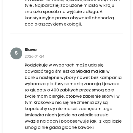
tyle . Najbardziej zadłużone miasto w kraju
znalazło sposób na wyjście z długu. A
konstytucyjne prawa obywateli obchodzą
pod płaszczykiem ekologii.
Slawo
S
2026-01-24
Podziękuję w wyborach może uda się
odwalać tego śmieszka Gibała ma jak w
banku następne wybory nawet bez kampania
wyborcza platfusy same się zaorają i jeszcze
to głupoty o 400 zabitych przez smog całe
życie mam alergie, atopwe zaplenie skóry i w
tym Krakówku nic się nie zmienia czy są
kopciuchy czy nie ma sct zachęcam tego
śmieszka niech jedzie na osiedle strusia
wydzie na dach i poobserwuje jak i z kąd idzie
smog a nie gada głodne kawałki