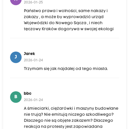
2026-01-25
Państwo prawa i wolności, same nakazy i
zakazy , a może by wyprowadzić urząd
Wojewódzki do Nowego Sącza , i niech
tęczowy Kraków dogorywa w swojej ekologi
Jarek
J
2026-01-24
Trzymam się jak najdalej od tego miasta.
bbc
B
2026-01-24
A śmieciarki, ciężarówki i maszyny budowlane
nie trują? Nie emitują niczego szkodliwego?
Dlaczego nie są objęte zakazem? Dlaczego
reakcja na protesty jest zapowiadana