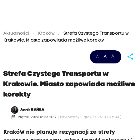
Aktualności
Kraków
Strefa Czystego Transportu w
Krakowie. Miasto zapowiada możliwe korekty
share
A
A
A
Strefa Czystego Transportu w
Krakowie. Miasto zapowiada możliwe
korekty
Jacek
BAŃKA
date_range
Piątek, 2026.01.23 11:37
( Edytowany Piątek, 2026.01.23 11:44 )
Kraków nie planuje rezygnacji ze strefy