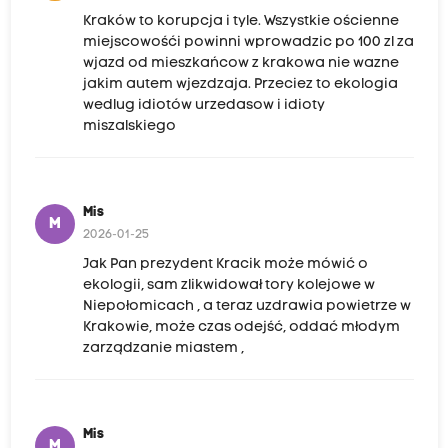
Kraków to korupcja i tyle. Wszystkie ościenne
miejscowośći powinni wprowadzic po 100 zl za
wjazd od mieszkańcow z krakowa nie wazne
jakim autem wjezdzaja. Przeciez to ekologia
wedlug idiotów urzedasow i idioty
miszalskiego
Mis
M
2026-01-25
Jak Pan prezydent Kracik może mówić o
ekologii, sam zlikwidował tory kolejowe w
Niepołomicach , a teraz uzdrawia powietrze w
Krakowie, może czas odejść, oddać młodym
zarządzanie miastem ,
Mis
M