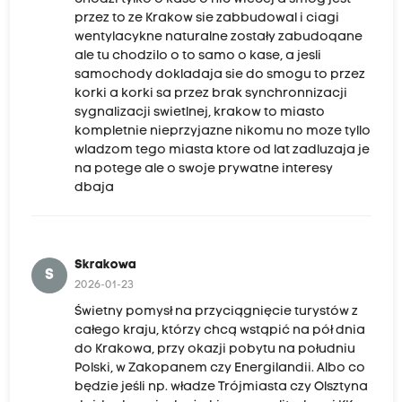
przez to ze Krakow sie zabbudowal i ciagi
wentylacykne naturalne zostały zabudoqane
ale tu chodzilo o to samo o kase, a jesli
samochody dokladaja sie do smogu to przez
korki a korki sa przez brak synchronnizacji
sygnalizacji swietlnej, krakow to miasto
kompletnie nieprzyjazne nikomu no moze tyllo
wladzom tego miasta ktore od lat zadluzaja je
na potege ale o swoje prywatne interesy
dbaja
Skrakowa
S
2026-01-23
Świetny pomysł na przyciągnięcie turystów z
całego kraju, którzy chcą wstąpić na pół dnia
do Krakowa, przy okazji pobytu na południu
Polski, w Zakopanem czy Energilandii. Albo co
będzie jeśli np. władze Trójmiasta czy Olsztyna