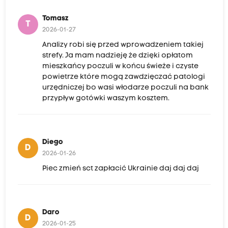
Tomasz
T
2026-01-27
Analizy robi się przed wprowadzeniem takiej
strefy. Ja mam nadzieję że dzięki opłatom
mieszkańcy poczuli w końcu świeże i czyste
powietrze które mogą zawdzięczać patologi
urzędniczej bo wasi włodarze poczuli na bank
przypływ gotówki waszym kosztem.
Diego
D
2026-01-26
Piec zmień sct zapłacić Ukrainie daj daj daj
Daro
D
2026-01-25