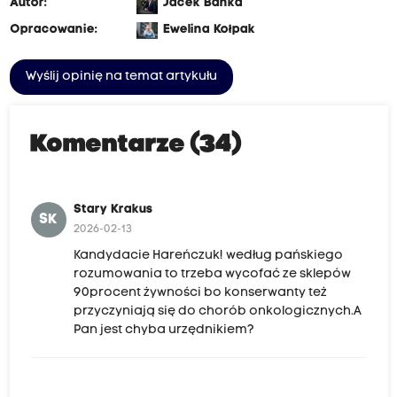
Autor:
Jacek Bańka
Opracowanie:
Ewelina Kołpak
Wyślij opinię na temat artykułu
Komentarze (34)
Stary Krakus
SK
2026-02-13
Kandydacie Hareńczuk! według pańskiego
rozumowania to trzeba wycofać ze sklepów
90procent żywności bo konserwanty też
przyczyniają się do chorób onkologicznych.A
Pan jest chyba urzędnikiem?