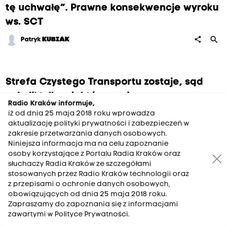
tę uchwałę”. Prawne konsekwencje wyroku
ws. SCT
search
share
Patryk
KUBIAK
Strefa Czystego Transportu zostaje, sąd
uchylił tylko niektóre zapisy
Radio Kraków informuje,
search
share
iż od dnia 25 maja 2018 roku wprowadza
Radio
KRAKÓW
Elżbieta
RACZYŃSKA
aktualizację polityki prywatności i zabezpieczeń w
zakresie przetwarzania danych osobowych.
Niniejsza informacja ma na celu zapoznanie
osoby korzystające z Portalu Radia Kraków oraz
słuchaczy Radia Kraków ze szczegółami
stosowanych przez Radio Kraków technologii oraz
Najnowsze
z przepisami o ochronie danych osobowych,
obowiązujących od dnia 25 maja 2018 roku.
Zapraszamy do zapoznania się z informacjami
15:45
zawartymi w Polityce Prywatności.
Łazienka dla rodziny, singla i pary – 3 różne