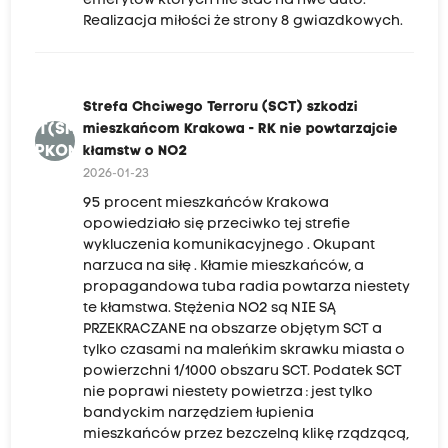
emerytów których nie stać na nwe auto.
Realizacja miłości że strony 8 gwiazdkowych.
Strefa Chciwego Terroru (SCT) szkodzi
SCT(SMK-
mieszkańcom Krakowa - RK nie powtarzajcie
RNPKON
kłamstw o NO2
2026-01-23
95 procent mieszkańców Krakowa
opowiedziało się przeciwko tej strefie
wykluczenia komunikacyjnego . Okupant
narzuca na siłę . Kłamie mieszkańców, a
propagandowa tuba radia powtarza niestety
te kłamstwa. Stężenia NO2 są NIE SĄ
PRZEKRACZANE na obszarze objętym SCT a
tylko czasami na maleńkim skrawku miasta o
powierzchni 1/1000 obszaru SCT. Podatek SCT
nie poprawi niestety powietrza : jest tylko
bandyckim narzędziem łupienia
mieszkańców przez bezczelną klikę rządzącą,