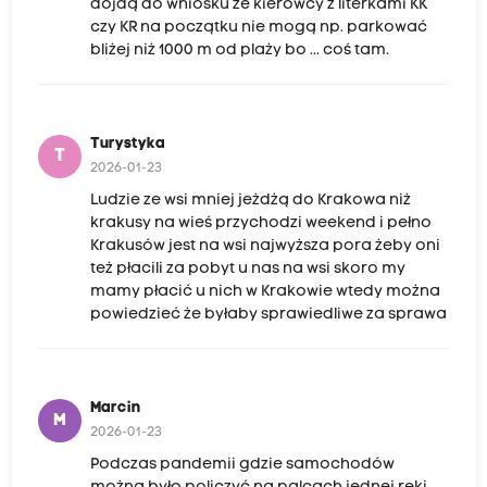
dojdą do wniosku że kierowcy z literkami KK
czy KR na początku nie mogą np. parkować
bliżej niż 1000 m od plaży bo ... coś tam.
Turystyka
T
2026-01-23
Ludzie ze wsi mniej jeżdżą do Krakowa niż
krakusy na wieś przychodzi weekend i pełno
Krakusów jest na wsi najwyższa pora żeby oni
też płacili za pobyt u nas na wsi skoro my
mamy płacić u nich w Krakowie wtedy można
powiedzieć że byłaby sprawiedliwe za sprawa
Marcin
M
2026-01-23
Podczas pandemii gdzie samochodów