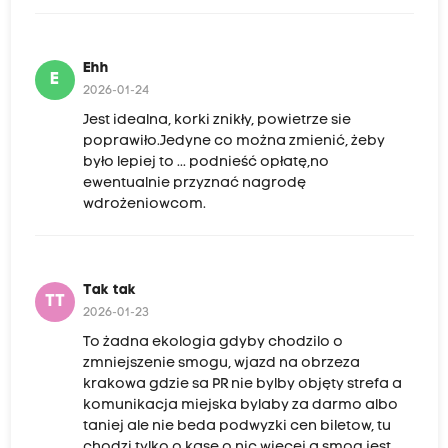
Ehh
E
2026-01-24
Jest idealna, korki znikły, powietrze sie
poprawiło.Jedyne co można zmienić, żeby
było lepiej to ... podnieść opłatę,no
ewentualnie przyznać nagrodę
wdrożeniowcom.
Tak tak
TT
2026-01-23
To żadna ekologia gdyby chodzilo o
zmniejszenie smogu, wjazd na obrzeza
krakowa gdzie sa PR nie bylby objęty strefa a
komunikacja miejska bylaby za darmo albo
taniej ale nie beda podwyzki cen biletow, tu
chodzi tylko o kase o nic wiecej a smog jest