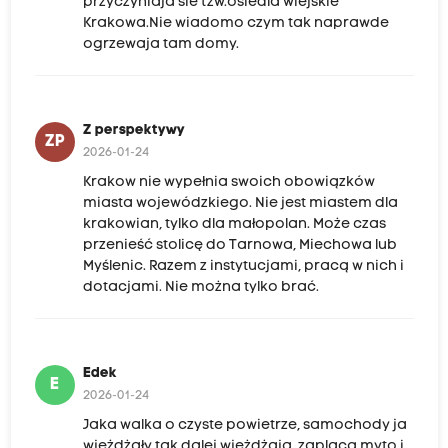
przyczyniaja sie tzw.osiedla wiejskie
Krakowa.Nie wiadomo czym tak naprawde
ogrzewaja tam domy.
Z perspektywy
ZP
2026-01-24
Krakow nie wypełnia swoich obowiązków
miasta wojewódzkiego. Nie jest miastem dla
krakowian, tylko dla małopolan. Może czas
przenieść stolicę do Tarnowa, Miechowa lub
Myślenic. Razem z instytucjami, pracą w nich i
dotacjami. Nie można tylko brać.
Edek
E
2026-01-24
Jaka walka o czyste powietrze, samochody ja
wjeżdżały tak dalej wjeżdżaja, zaplacą myto i