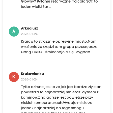
Główny? Pytanie retoryczne. Ta cała SCT, to
jeden wielki żart.
Arkadiusz
A
2026-01-24
Krajów to strasznie opresyjne miasto.Mam
wrażenie że rządzi tam grupa pszestępcza.
Gang TU6KA Uśmiechajcie się Brygada
Krakowianka
K
2026-01-24
Tylko dziwne jest to ze jak jest bardzo zly stan
powietrza to najbardziej smierdzi dymem z
kominow.I najgorsze jest powietrze przy
niskich temperaturach.Wydaje mi sie ze
jednak najbardziej do tego smogu