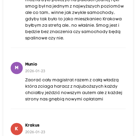
można było policzyć na palcach jednej ręki
smog był na jednym z najwyższych poziomów
ale co tam.. winne jak zwykle samochody..
gdyby tak było to jako mieszkaniec Krakowa
byłbym za strefą ale.. no właśnie. Smog jest i
będzie bez znaczenia czy samochody będą
spalinowe czy nie.
Munio
M
2026-01-23
Zaorać cały magistrat razem z całą władzą
która zciaga haracz z najuboższych każdy
chciałby jeździć nowszym autem ale z każdej
strony nas gnębią nowymi opłatami
Krakus
K
2026-01-23