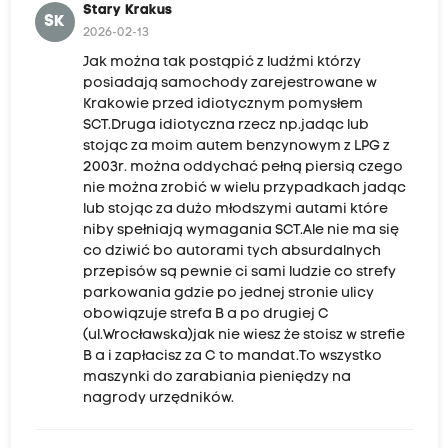
Stary Krakus
SK
2026-02-13
Jak można tak postąpić z ludźmi którzy
posiadają samochody zarejestrowane w
Krakowie przed idiotycznym pomysłem
SCT.Druga idiotyczna rzecz np.jadąc lub
stojąc za moim autem benzynowym z LPG z
2003r. można oddychać pełną piersią czego
nie można zrobić w wielu przypadkach jadąc
lub stojąc za dużo młodszymi autami które
niby spełniają wymagania SCT.Ale nie ma się
co dziwić bo autorami tych absurdalnych
przepisów są pewnie ci sami ludzie co strefy
parkowania gdzie po jednej stronie ulicy
obowiązuje strefa B a po drugiej C
(ul.Wrocławska)jak nie wiesz że stoisz w strefie
B a i zapłacisz za C to mandat.To wszystko
maszynki do zarabiania pieniędzy na
nagrody urzędników.