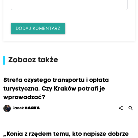
DODAJ KOMENTARZ
Zobacz także
Strefa czystego transportu i opłata
turystyczna. Czy Kraków potrafi je
wprowadzać?
search
share
Jacek
BAŃKA
„Konia z rzędem temu, kto napisze dobrze