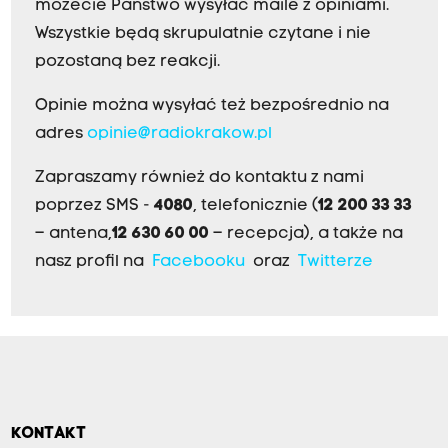
możecie Państwo wysyłać maile z opiniami.
Wszystkie będą skrupulatnie czytane i nie
pozostaną bez reakcji.
Opinie można wysyłać też bezpośrednio na
adres
opinie@radiokrakow.pl
Zapraszamy również do kontaktu z nami
poprzez SMS -
4080
, telefonicznie (
12 200 33 33
– antena,
12 630 60 00
– recepcja), a także na
nasz profil na
Facebooku
oraz
Twitterze
KONTAKT