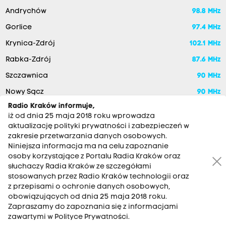
Andrychów
98.8 MHz
Gorlice
97.4 MHz
Krynica-Zdrój
102.1 MHz
Rabka-Zdrój
87.6 MHz
Szczawnica
90 MHz
Nowy Sącz
90 MHz
Radio Kraków informuje,
iż od dnia 25 maja 2018 roku wprowadza
aktualizację polityki prywatności i zabezpieczeń w
zakresie przetwarzania danych osobowych.
Niniejsza informacja ma na celu zapoznanie
osoby korzystające z Portalu Radia Kraków oraz
słuchaczy Radia Kraków ze szczegółami
stosowanych przez Radio Kraków technologii oraz
RADIO KRAKÓW SA. Aleja Juliusza Słowackiego 22, 30-007
z przepisami o ochronie danych osobowych,
Kraków
obowiązujących od dnia 25 maja 2018 roku.
Zapraszamy do zapoznania się z informacjami
Antena: 12 200 33 33
zawartymi w Polityce Prywatności.