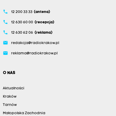
phone
12 200 33 33
(antena)
phone
12 630 60 00
(recepcja)
phone
12 630 62 06
(reklama)
email
redakcja@radiokrakow.pl
email
reklama@radiokrakow.pl
O NAS
Aktualności
Kraków
Tarnów
Małopolska Zachodnia