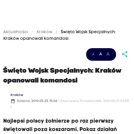
Aktualności
Kraków
Święto Wojsk Specjalnych:
Kraków opanowali komandosi
share
A
A
A
Święto Wojsk Specjalnych: Kraków
opanowali komandosi
Kraków
date_range
Sobota, 2013.05.25 15:06
( Edytowany Poniedziałek, 2021.05.31 04:09
)
Najlepsi polscy żołnierze po raz pierwszy
świętowali poza koszarami. Pokaz działań