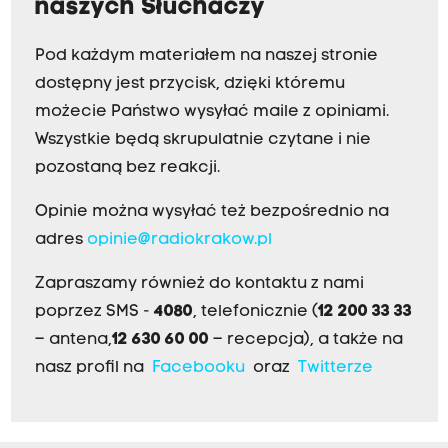
naszych Słuchaczy
Pod każdym materiałem na naszej stronie
dostępny jest przycisk, dzięki któremu
możecie Państwo wysyłać maile z opiniami.
Wszystkie będą skrupulatnie czytane i nie
pozostaną bez reakcji.
Opinie można wysyłać też bezpośrednio na
adres
opinie@radiokrakow.pl
Zapraszamy również do kontaktu z nami
poprzez SMS -
4080
, telefonicznie (
12 200 33 33
– antena,
12 630 60 00
– recepcja), a także na
nasz profil na
Facebooku
oraz
Twitterze