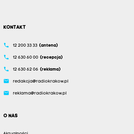
KONTAKT
phone
12 200 33 33
(antena)
phone
12 630 60 00
(recepcja)
phone
12 630 62 06
(reklama)
email
redakcja@radiokrakow.pl
email
reklama@radiokrakow.pl
O NAS
Aktualności