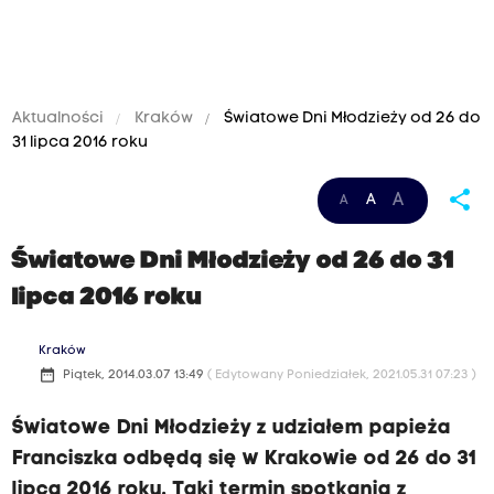
Aktualności
Kraków
Światowe Dni Młodzieży od 26 do
31 lipca 2016 roku
share
A
A
A
Światowe Dni Młodzieży od 26 do 31
lipca 2016 roku
Kraków
date_range
Piątek, 2014.03.07 13:49
( Edytowany Poniedziałek, 2021.05.31 07:23 )
Światowe Dni Młodzieży z udziałem papieża
Franciszka odbędą się w Krakowie od 26 do 31
lipca 2016 roku. Taki termin spotkania z