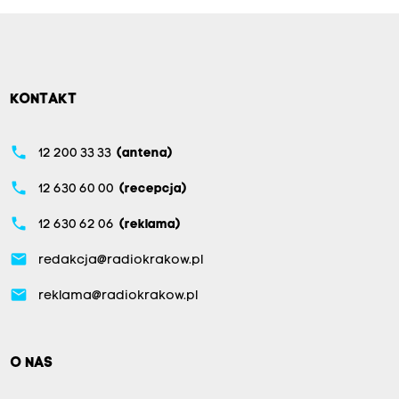
KONTAKT
phone
12 200 33 33
(antena)
phone
12 630 60 00
(recepcja)
phone
12 630 62 06
(reklama)
email
redakcja@radiokrakow.pl
email
reklama@radiokrakow.pl
O NAS