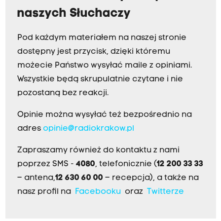
naszych Słuchaczy
Pod każdym materiałem na naszej stronie
dostępny jest przycisk, dzięki któremu
możecie Państwo wysyłać maile z opiniami.
Wszystkie będą skrupulatnie czytane i nie
pozostaną bez reakcji.
Opinie można wysyłać też bezpośrednio na
adres
opinie@radiokrakow.pl
Zapraszamy również do kontaktu z nami
poprzez SMS -
4080
, telefonicznie (
12 200 33 33
– antena,
12 630 60 00
– recepcja), a także na
nasz profil na
Facebooku
oraz
Twitterze