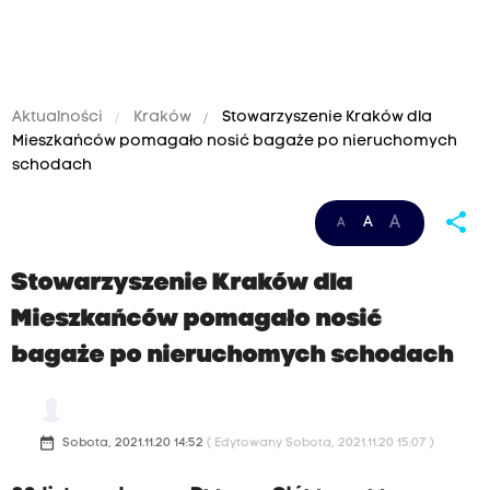
Aktualności
Kraków
Stowarzyszenie Kraków dla
Mieszkańców pomagało nosić bagaże po nieruchomych
schodach
share
A
A
A
Stowarzyszenie Kraków dla
Mieszkańców pomagało nosić
bagaże po nieruchomych schodach
date_range
Sobota, 2021.11.20 14:52
( Edytowany Sobota, 2021.11.20 15:07 )