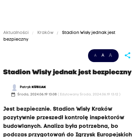
Aktualności
Kraków
Stadion Wisły jednak jest
bezpieczny
share
A
A
A
Stadion Wisły jednak jest bezpieczny
Patryk
KUBIAK
date_range
Środa, 2024.06.19 13:08
( Edytowany Środa, 2024.06.19 13:12 )
Jest bezpiecznie. Stadion Wisły Kraków
pozytywnie przeszedł kontrolę inspektorów
budowlanych. Analiza była potrzebna, bo
podczas przygotowań do Igrzysk Europejskich