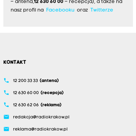
– antena,
12 630 60 00
– recepcja), a także na
nasz profil na
Facebooku
oraz
Twitterze
KONTAKT
phone
12 200 33 33
(antena)
phone
12 630 60 00
(recepcja)
phone
12 630 62 06
(reklama)
email
redakcja@radiokrakow.pl
email
reklama@radiokrakow.pl