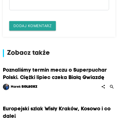
DODAJ KOMENTARZ
Zobacz także
Poznaliśmy termin meczu o Superpuchar
Polski. Ciężki lipiec czeka Białą Gwiazdę
search
share
Marek
SOLECKI
Europejski szlak Wisły Kraków, Kosowo i co
dalej