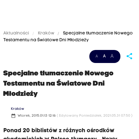
Aktualności
Kraków
Specjalne tłumaczenie Nowego
Testamentu na Światowe Dni Młodzieży
share
A
A
A
Specjalne tłumaczenie Nowego
Testamentu na Światowe Dni
Młodzieży
Kraków
date_range
Wtorek, 2015.01.13 12:16
( Edytowany Poniedziałek, 2021.05.31 07:50 )
Ponad 20 biblistów z różnych ośrodków