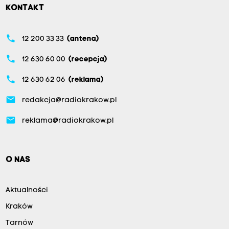
KONTAKT
phone
12 200 33 33
(antena)
phone
12 630 60 00
(recepcja)
phone
12 630 62 06
(reklama)
email
redakcja@radiokrakow.pl
email
reklama@radiokrakow.pl
O NAS
Aktualności
Kraków
Tarnów