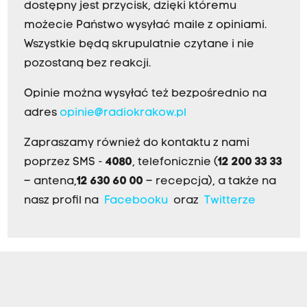
dostępny jest przycisk, dzięki któremu
możecie Państwo wysyłać maile z opiniami.
Wszystkie będą skrupulatnie czytane i nie
pozostaną bez reakcji.
Opinie można wysyłać też bezpośrednio na
adres
opinie@radiokrakow.pl
Zapraszamy również do kontaktu z nami
poprzez SMS -
4080
, telefonicznie (
12 200 33 33
– antena,
12 630 60 00
– recepcja), a także na
nasz profil na
Facebooku
oraz
Twitterze