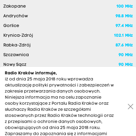
Zakopane
100 MHz
Andrychów
98.8 MHz
Gorlice
97.4 MHz
Krynica-Zdrój
102.1 MHz
Rabka-Zdrój
87.6 MHz
Szczawnica
90 MHz
Nowy Sącz
90 MHz
Radio Kraków informuje,
iż od dnia 25 maja 2018 roku wprowadza
aktualizację polityki prywatności i zabezpieczeń w
zakresie przetwarzania danych osobowych.
Niniejsza informacja ma na celu zapoznanie
osoby korzystające z Portalu Radia Kraków oraz
słuchaczy Radia Kraków ze szczegółami
stosowanych przez Radio Kraków technologii oraz
RADIO KRAKÓW SA. Aleja Juliusza Słowackiego 22, 30-007
z przepisami o ochronie danych osobowych,
Kraków
obowiązujących od dnia 25 maja 2018 roku.
Zapraszamy do zapoznania się z informacjami
Antena: 12 200 33 33