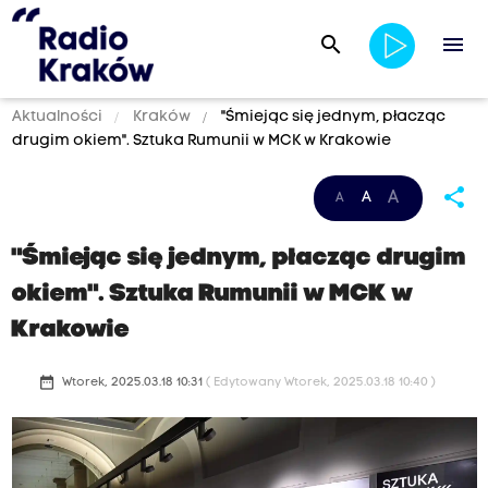
search
menu
Aktualności
Kraków
"Śmiejąc się jednym, płacząc
drugim okiem". Sztuka Rumunii w MCK w Krakowie
share
A
A
A
"Śmiejąc się jednym, płacząc drugim
okiem". Sztuka Rumunii w MCK w
Krakowie
date_range
Wtorek, 2025.03.18 10:31
( Edytowany Wtorek, 2025.03.18 10:40 )