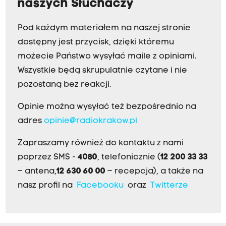
naszych Słuchaczy
Pod każdym materiałem na naszej stronie
dostępny jest przycisk, dzięki któremu
możecie Państwo wysyłać maile z opiniami.
Wszystkie będą skrupulatnie czytane i nie
pozostaną bez reakcji.
Opinie można wysyłać też bezpośrednio na
adres
opinie@radiokrakow.pl
Zapraszamy również do kontaktu z nami
poprzez SMS -
4080
, telefonicznie (
12 200 33 33
– antena,
12 630 60 00
– recepcja), a także na
nasz profil na
Facebooku
oraz
Twitterze