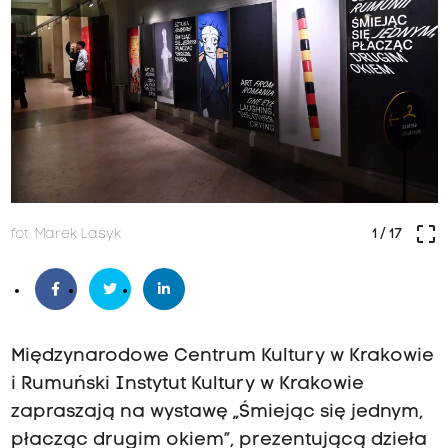
crop_free
fot: Marek Lasyk
1
/ 17
Międzynarodowe Centrum Kultury w Krakowie
i Rumuński Instytut Kultury w Krakowie
zapraszają na wystawę „Śmiejąc się jednym,
płacząc drugim okiem”, prezentującą dzieła