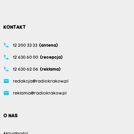
KONTAKT
phone
12 200 33 33
(antena)
phone
12 630 60 00
(recepcja)
phone
12 630 62 06
(reklama)
email
redakcja@radiokrakow.pl
email
reklama@radiokrakow.pl
O NAS
Aktualności