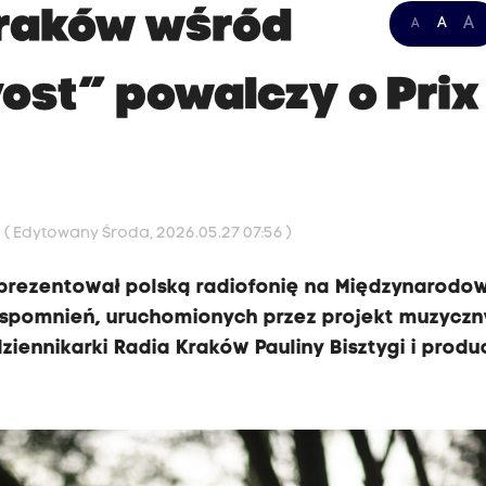
Kraków wśród
A
A
A
ost” powalczy o Prix
9
( Edytowany Środa, 2026.05.27 07:56 )
reprezentował polską radiofonię na Międzynarod
x wspomnień, uruchomionych przez projekt muzyczn
ziennikarki Radia Kraków Pauliny Bisztygi i prod