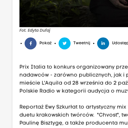
Fot. Edyta Dufaj
Pokaż
Tweetnij
Udostęp
Prix Italia to konkurs organizowany pr
nadawców - zarówno publicznych, jak i 
mieście L'Aquila od 28 września do 2 pa
Polskie Radio w kategorii audycja o muz
Reportaż Ewy Szkurłat to artystyczny m
duetu krakowskich twórców. "Chvost", tw
Paulinę Bisztygę, a także producenta m