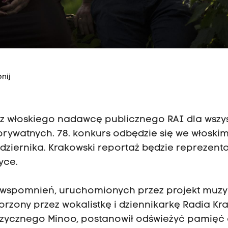
nij
zez włoskiego nadawcę publicznego RAI dla wszy
prywatnych. 78. konkurs odbędzie się we włoski
ździernika. Krakowski reportaż będzie reprezent
yce.
ix wspomnień, uruchomionych przez projekt muz
orzony przez wokalistkę i dziennikarkę Radia Kr
uzycznego Minoo, postanowił odświeżyć pamięć