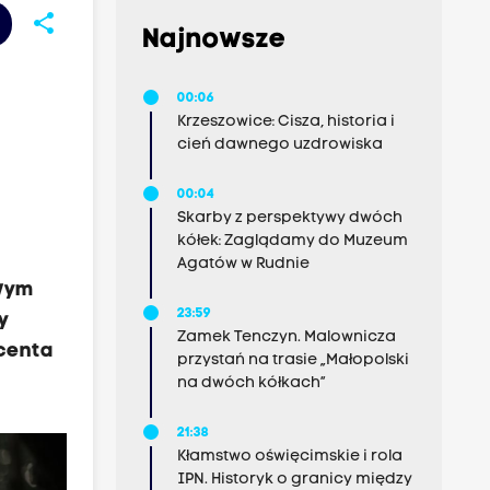
share
Najnowsze
00:06
Krzeszowice: Cisza, historia i
cień dawnego uzdrowiska
00:04
Skarby z perspektywy dwóch
kółek: Zaglądamy do Muzeum
Agatów w Rudnie
owym
23:59
y
Zamek Tenczyn. Malownicza
ucenta
przystań na trasie „Małopolski
na dwóch kółkach”
21:38
Kłamstwo oświęcimskie i rola
IPN. Historyk o granicy między