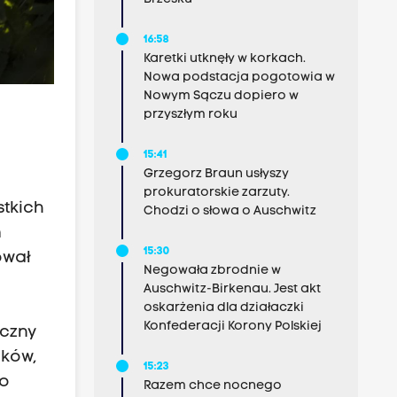
16:58
Karetki utknęły w korkach.
Nowa podstacja pogotowia w
Nowym Sączu dopiero w
przyszłym roku
15:41
Grzegorz Braun usłyszy
prokuratorskie zarzuty.
stkich
Chodzi o słowa o Auschwitz
m
15:30
ował
Negowała zbrodnie w
Auschwitz-Birkenau. Jest akt
oskarżenia dla działaczki
Konfederacji Korony Polskiej
yczny
aków,
15:23
 o
Razem chce nocnego