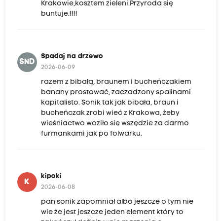
Krakowie,kosztem zieleni.Przyroda się
buntuje.!!!!
Spadaj na drzewo
SND
2026-06-09
razem z bibałą, braunem i bucheńczakiem
banany prostować, zaczadzony spalinami
kapitalisto. Sonik tak jak bibała, braun i
bucheńczak zrobi wieć z Krakowa, żeby
wieśniactwo woziło się wszędzie za darmo
furmankami jak po folwarku.
kipoki
K
2026-06-08
pan sonik zapomniał albo jeszcze o tym nie
wie że jest jeszcze jeden element który to