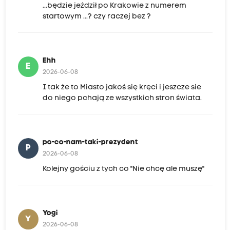
...będzie jeździł po Krakowie z numerem
startowym ...? czy raczej bez ?
Ehh
E
2026-06-08
I tak że to Miasto jakoś się kręci i jeszcze sie
do niego pchają ze wszystkich stron świata.
po-co-nam-taki-prezydent
P
2026-06-08
Kolejny gościu z tych co "Nie chcę ale muszę"
Yogi
Y
2026-06-08