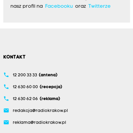
nasz profil na
Facebooku
oraz
Twitterze
KONTAKT
phone
12 200 33 33
(antena)
phone
12 630 60 00
(recepcja)
phone
12 630 62 06
(reklama)
email
redakcja@radiokrakow.pl
email
reklama@radiokrakow.pl