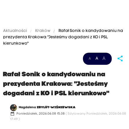
Aktualności
Kraków
Rafał Sonik o kandydowaniu na
prezydenta Krakowa: "Jesteśmy dogadani z KO i PSL
kierunkowo"
share
A
A
A
Rafał Sonik o kandydowaniu na
prezydenta Krakowa: "Jesteśmy
dogadani z KO i PSL kierunkowo"
Magdalena
ZBYLUT-WIŚNIEWSKA
date_range
Poniedziałek, 2026.06.08 15:38
( Edytowany Poniedziałek, 2026.06.08
17:49 )