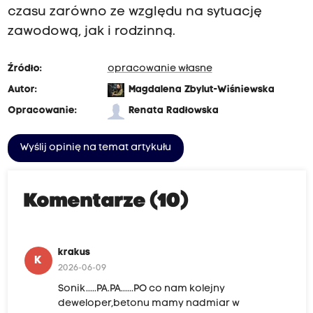
czasu zarówno ze względu na sytuację
zawodową, jak i rodzinną.
Źródło:
opracowanie własne
Autor:
Magdalena Zbylut-Wiśniewska
Opracowanie:
Renata Radłowska
Wyślij opinię na temat artykułu
Komentarze (10)
krakus
K
2026-06-09
Sonik.....PA.PA......PO co nam kolejny
deweloper,betonu mamy nadmiar w