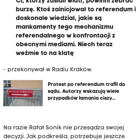
Ci, którzy zasiali wiatr, powinni zebrać
burzę. Ktoś zainicjował to referendum i
doskonale wiedział, jakie są
mankamenty tego mechanizmu
referendalnego w konfrontacji z
obecnymi mediami. Niech teraz
weźmie to na klatę
- przekonywał w Radiu Kraków.
Protest po referendum trafił do
sądu. Autorzy wskazują wiele
przypadków łamania ciszy
referendalnej
Na razie Rafał Sonik nie przesądza swojej
decyzji. Jak podkreśla, potrzebuje jeszcze