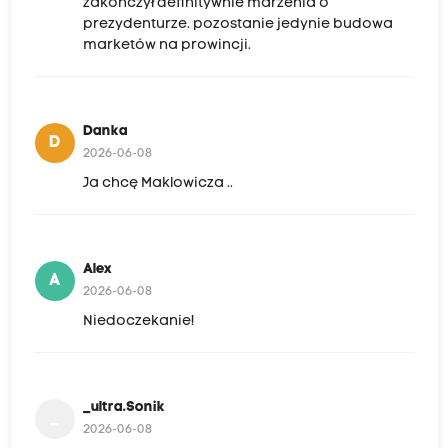
zakończył definitywnie marzenia o
prezydenturze. pozostanie jedynie budowa
marketów na prowincji.
Danka
D
2026-06-08
Ja chcę Maklowicza ..
Alex
A
2026-06-08
Niedoczekanie!
_ultra.Sonik
_
2026-06-08