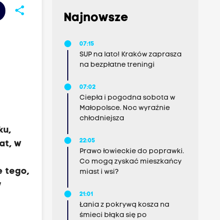
share
Najnowsze
07:15
SUP na lato! Kraków zaprasza
na bezpłatne treningi
07:02
Ciepła i pogodna sobota w
Małopolsce. Noc wyraźnie
chłodniejsza
ku,
22:05
at, w
Prawo łowieckie do poprawki.
Co mogą zyskać mieszkańcy
e tego,
miast i wsi?
w
21:01
Łania z pokrywą kosza na
śmieci błąka się po