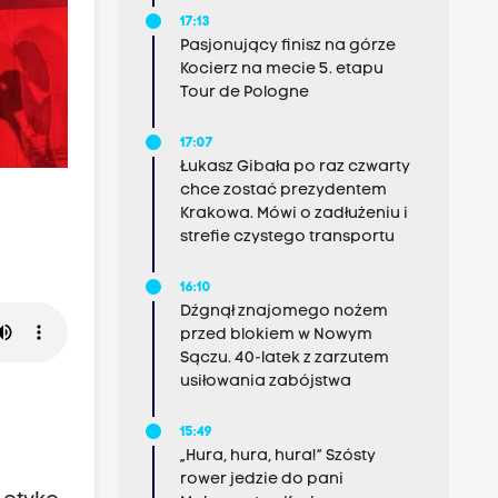
17:13
Pasjonujący finisz na górze
Kocierz na mecie 5. etapu
Tour de Pologne
17:07
Łukasz Gibała po raz czwarty
chce zostać prezydentem
Krakowa. Mówi o zadłużeniu i
strefie czystego transportu
16:10
Dźgnął znajomego nożem
przed blokiem w Nowym
Sączu. 40-latek z zarzutem
usiłowania zabójstwa
15:49
„Hura, hura, hura!” Szósty
rower jedzie do pani