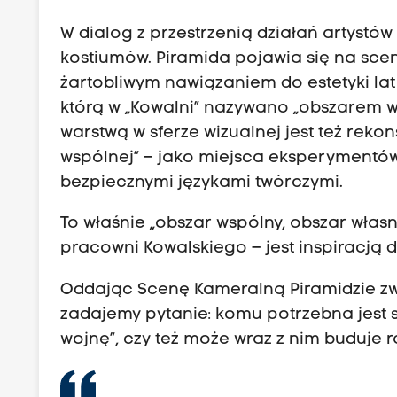
W dialog z przestrzenią działań artystó
kostiumów. Piramida pojawia się na scen
żartobliwym nawiązaniem do estetyki la
którą w „Kowalni” nazywano „obszarem w
warstwą w sferze wizualnej jest też reko
wspólnej” – jako miejsca eksperymentów,
bezpiecznymi językami twórczymi.
To właśnie „obszar wspólny, obszar włas
pracowni Kowalskiego – jest inspiracją 
Oddając Scenę Kameralną Piramidzie zwie
zadajemy pytanie: komu potrzebna jest 
wojnę”, czy też może wraz z nim buduje