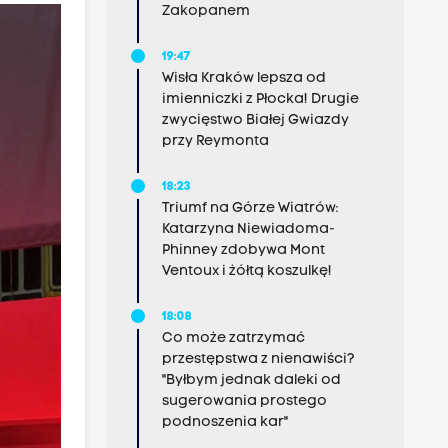
Zakopanem
19:47
Wisła Kraków lepsza od
imienniczki z Płocka! Drugie
zwycięstwo Białej Gwiazdy
przy Reymonta
18:23
Triumf na Górze Wiatrów:
Katarzyna Niewiadoma-
Phinney zdobywa Mont
Ventoux i żółtą koszulkę!
18:08
Co może zatrzymać
przestępstwa z nienawiści?
"Byłbym jednak daleki od
sugerowania prostego
podnoszenia kar"