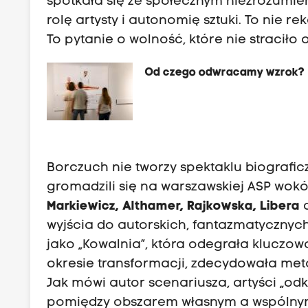
spotkała się ze społecznym niezrozumieni
rolę artysty i autonomię sztuki. To nie 
To pytanie o wolność, które nie straciło 
Od czego odwracamy wzrok?
Borczuch nie tworzy spektaklu biografic
gromadzili się na warszawskiej ASP wok
Markiewicz, Althamer, Rajkowska, Libera
wyjścia do autorskich, fantazmatycznyc
jako „Kowalnia”, która odegrała kluczową
okresie transformacji, zdecydowała me
Jak mówi autor scenariusza, artyści „od
pomiędzy obszarem własnym a wspólny