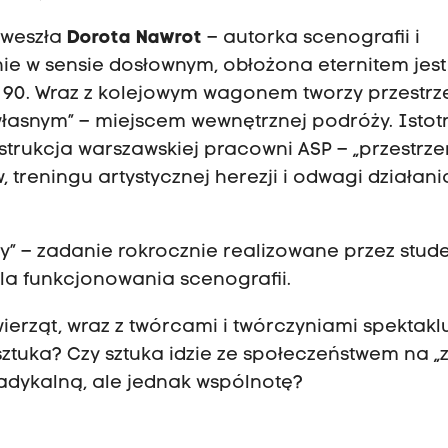
w weszła
Dorota Nawrot
– autorka scenografii i
ie w sensie dosłownym, obłożona eternitem jest
t 90. Wraz z kolejowym wagonem tworzy przestrz
łasnym” – miejscem wewnętrznej podróży. Istot
nstrukcja warszawskiej pracowni ASP – „przestrze
 treningu artystycznej herezji i odwagi działan
ny” – zadanie rokrocznie realizowane przez stud
dla funkcjonowania scenografii.
rząt, wraz z twórcami i twórczyniami spektaklu
sztuka? Czy sztuka idzie ze społeczeństwem na 
 radykalną, ale jednak wspólnotę?