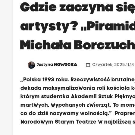
Gdzie zaczyna si
artysty? „Piramid
Michała Borczuc
date_range
Justyna
NOWICKA
Czwartek, 2025.11.13
„Polska 1993 roku. Rzeczywistość brutalne
dekada maksymalizowania roli kościoła ka
którym studentka Akademii Sztuk Pięknyc
martwych, wypchanych zwierząt. To mome
co do dziś nazywamy wolnością.” Praprem
Narodowym Starym Teatrze w najbliższą 