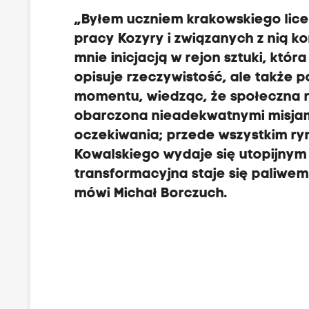
„Byłem uczniem krakowskiego lice
pracy Kozyry i związanych z nią k
mnie inicjacją w rejon sztuki, któ
opisuje rzeczywistość, ale także p
momentu, wiedząc, że społeczna ro
obarczona nieadekwatnymi misjami
oczekiwania; przede wszystkim ry
Kowalskiego wydaje się utopijnym
transformacyjna staje się paliw
mówi
Michał Borczuch
.