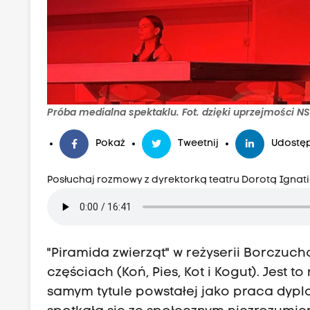
Próba medialna spektaklu. Fot. dzięki uprzejmości N
Pokaż
Tweetnij
Udostęp
Posłuchaj rozmowy z dyrektorką teatru Dorotą Ignat
"Piramida zwierząt" w reżyserii Borczuc
częściach (Koń, Pies, Kot i Kogut). Jest 
samym tytule powstałej jako praca dypl