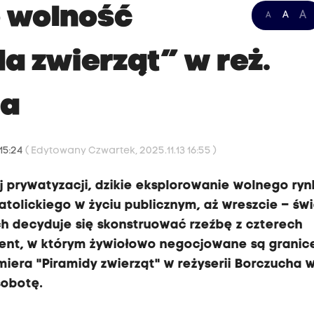
ę wolność
A
A
A
a zwierząt” w reż.
ha
 15:24
( Edytowany Czwartek, 2025.11.13 16:55 )
j prywatyzacji, dzikie eksplorowanie wolnego ryn
tolickiego w życiu publicznym, aż wreszcie – świ
h decyduje się skonstruować rzeźbę z czterech
nt, w którym żywiołowo negocjowane są granic
iera "Piramidy zwierząt" w reżyserii Borczucha 
sobotę.