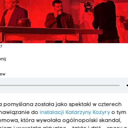
ST
nij
iew
ha pomyślana została jako spektakl w czterech
to nawiązanie do
instalacji Katarzyny Kozyry
o tym
omowa, która wywołała ogólnopolski skandal,