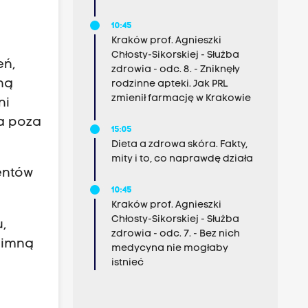
10:45
Kraków prof. Agnieszki
Chłosty-Sikorskiej - Służba
eń,
zdrowia - odc. 8. - Zniknęły
ną
rodzinne apteki. Jak PRL
zmienił farmację w Krakowie
ni
ia poza
15:05
Dieta a zdrowa skóra. Fakty,
mity i to, co naprawdę działa
entów
10:45
Kraków prof. Agnieszki
Chłosty-Sikorskiej - Służba
,
zdrowia - odc. 7. - Bez nich
„zimną
medycyna nie mogłaby
istnieć