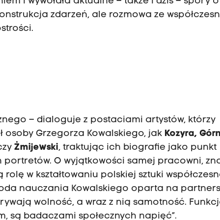
em i wywołała aktualne – także i dziś – spory o
rekonstrukcja zdarzeń, ale rozmowa ze współczesn
ostrości.
znego – dialoguje z postaciami artystów, którzy
ół osoby Grzegorza Kowalskiego, jak
Kozyra, Gór
czy
Żmijewski
, traktując ich biografie jako punkt
h portretów. O wyjątkowości samej pracowni, zn
 rolę w kształtowaniu polskiej sztuki współczesn
toda nauczania Kowalskiego oparta na partners
krywają wolność, a wraz z nią samotność. Funkc
m, są badaczami społecznych napięć”.