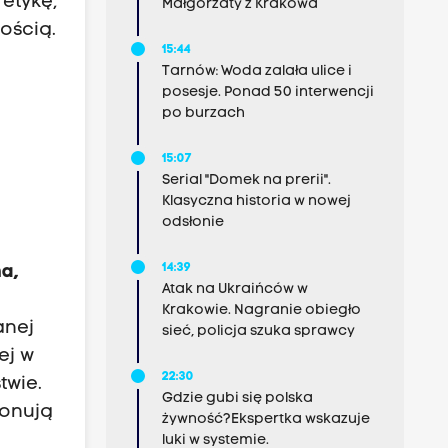
 etykę,
Małgorzaty z Krakowa
ością.
15:44
Tarnów: Woda zalała ulice i
posesje. Ponad 50 interwencji
po burzach
15:07
Serial "Domek na prerii".
Klasyczna historia w nowej
odsłonie
14:39
na,
Atak na Ukraińców w
Krakowie. Nagranie obiegło
anej
sieć, policja szuka sprawcy
ej w
22:30
twie.
Gdzie gubi się polska
jonują
żywność?Ekspertka wskazuje
luki w systemie.