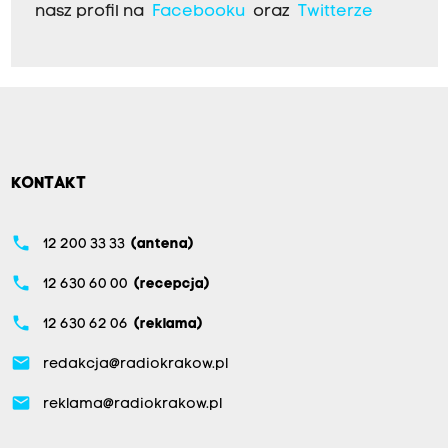
nasz profil na
Facebooku
oraz
Twitterze
KONTAKT
phone
12 200 33 33
(antena)
phone
12 630 60 00
(recepcja)
phone
12 630 62 06
(reklama)
email
redakcja@radiokrakow.pl
email
reklama@radiokrakow.pl