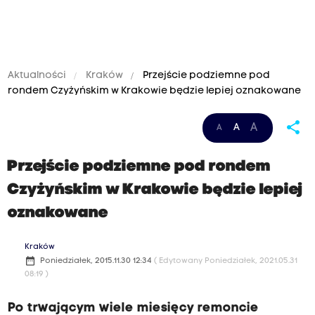
Aktualności
Kraków
Przejście podziemne pod
rondem Czyżyńskim w Krakowie będzie lepiej oznakowane
share
A
A
A
Przejście podziemne pod rondem
Czyżyńskim w Krakowie będzie lepiej
oznakowane
Kraków
date_range
Poniedziałek, 2015.11.30 12:34
( Edytowany Poniedziałek, 2021.05.31
08:19 )
Po trwającym wiele miesięcy remoncie