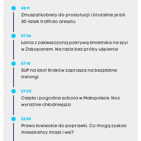
08:11
Zmuszał kobiety do prostytucji i brutalnie je bił.
30-latek trafił do aresztu
07:36
Łania z zakleszczoną pokrywą śmietnika na szyi
w Zakopanem. Na razie bez próby uśpienia
07:15
SUP na lato! Kraków zaprasza na bezpłatne
treningi
07:02
Ciepła i pogodna sobota w Małopolsce. Noc
wyraźnie chłodniejsza
22:05
Prawo łowieckie do poprawki. Co mogą zyskać
mieszkańcy miast i wsi?