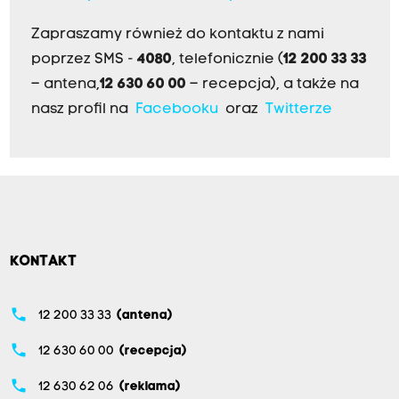
Zapraszamy również do kontaktu z nami
poprzez SMS -
4080
, telefonicznie (
12 200 33 33
– antena,
12 630 60 00
– recepcja), a także na
nasz profil na
Facebooku
oraz
Twitterze
KONTAKT
phone
12 200 33 33
(antena)
phone
12 630 60 00
(recepcja)
phone
12 630 62 06
(reklama)