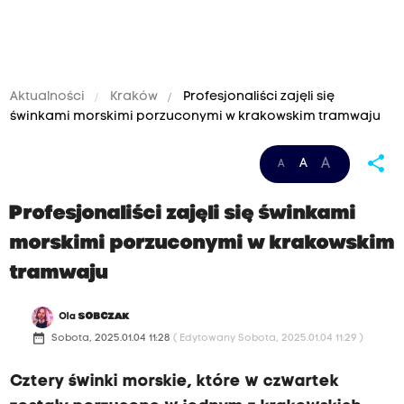
Aktualności
Kraków
Profesjonaliści zajęli się
świnkami morskimi porzuconymi w krakowskim tramwaju
share
A
A
A
Profesjonaliści zajęli się świnkami
morskimi porzuconymi w krakowskim
tramwaju
Ola
SOBCZAK
date_range
Sobota, 2025.01.04 11:28
( Edytowany Sobota, 2025.01.04 11:29 )
Cztery świnki morskie, które w czwartek