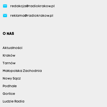
email
redakcja@radiokrakow.pl
email
reklama@radiokrakow.pl
O NAS
Aktualności
Kraków
Tarnów
Małopolska Zachodnia
Nowy Sącz
Podhale
Gorlice
Ludzie Radia