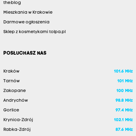
the:blog
Mieszkania w Krakowie
Darmowe ogłoszenia
Sklep z kosmetykami tolpa.pl
POSŁUCHASZ NAS
Kraków
101.6 MHz
Tarnów
101 MHz
Zakopane
100 MHz
Andrychów
98.8 MHz
Gorlice
97.4 MHz
Krynica-Zdrój
102.1 MHz
Rabka-Zdrój
87.6 MHz